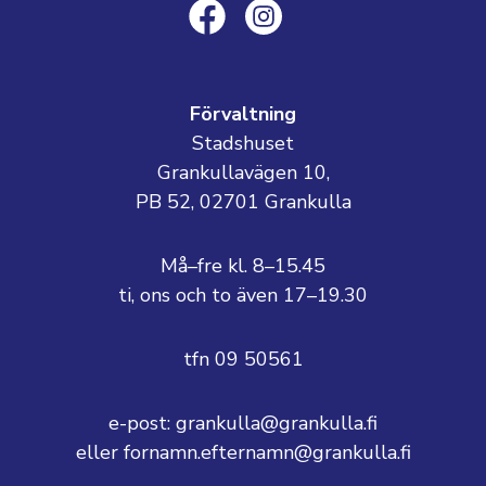
Förvaltning
Stadshuset
Grankullavägen 10,
PB 52, 02701 Grankulla
Må–fre kl. 8–15.45
ti, ons och to även 17–19.30
tfn 09 50561
e-post: grankulla@grankulla.fi
eller fornamn.efternamn@grankulla.fi