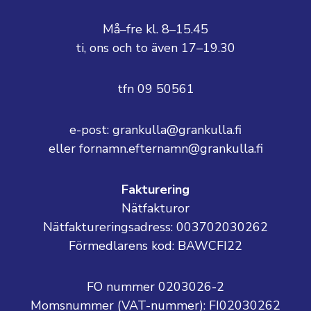
Må–fre kl. 8–15.45
ti, ons och to även 17–19.30
tfn 09 50561
e-post: grankulla@grankulla.fi
eller fornamn.efternamn@grankulla.fi
Fakturering
Nätfakturor
Nätfaktureringsadress: 003702030262
Förmedlarens kod: BAWCFI22
FO nummer 0203026-2
Momsnummer (VAT-nummer):
FI02030262