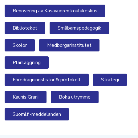
Renovering av Kasavuoren koulukeskus
Biblioteket
Småbarnspedagogik
Skolor
Medborgarinstitutet
Planläggning
Föredragningslistor & protokoll
Strategi
Kaunis Grani
Boka utrymme
Suomi.fi-meddelanden