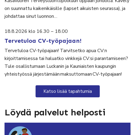
Kasavuoren Terveysluontopolkuun oppaan johdolla. Kävely
on suunnattu kaikenikäisille (lapset aikuisten seurassa), ja
johdattaa sinut luonnon…
18.8.2026 klo 16.30
–
18.00
Tervetuloa CV-työpajaan!
Tervetuloa CV-työpajaan! Tarvitsetko apua CV:n
kirjoittamisessa tai haluatko vinkkejä CV:si parantamiseen?
Tule osallistumaan Luckanin ja Kauniaisten kaupungin
yhteistyössä järjestämään maksuttomaan CV-työpajaan!
Katso lisää tapahtumia
Löydä palvelut helposti