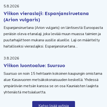
5.8.2026
Viikon vieraslaji: Espanjansiruetana
(Arion vulgaris)
Espanjansiruetana (Arion vulgaris) on läntisestä Euroopasta
peräisin oleva etanalaji, joka leviää muun muassa taimien ja
puutarhajätteen mukana uusille alueille. Laji on määritelty
haitalliseksi vieraslajiksi. Espanjansiruetana…
3.8.2026
Viikon luontoalue: Suursuo
Suursuo on noin 15 hehtaarin kokoinen kaupungin omistama
alue Kasavuoren metsäkokonaisuuden keskellä. Yhdessä
ympäröivän metsän kanssa se on osa Kauniaisten laajinta
yhtenäistä metsäaluetta.
Katso lisää uutisia