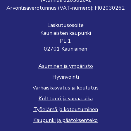
Y-tunnus 0203026-2
Arvonlisäverotunnus (VAT-numero): FI02030262
Laskutusosoite
Kauniaisten kaupunki
PL 1
02701 Kauniainen
Asuminen ja ympäristö
Hyvinvointi
Varhaiskasvatus ja koulutus
Kulttuuri ja vapaa-aika
Työelämä ja kotoutuminen
Kaupunki ja päätöksenteko