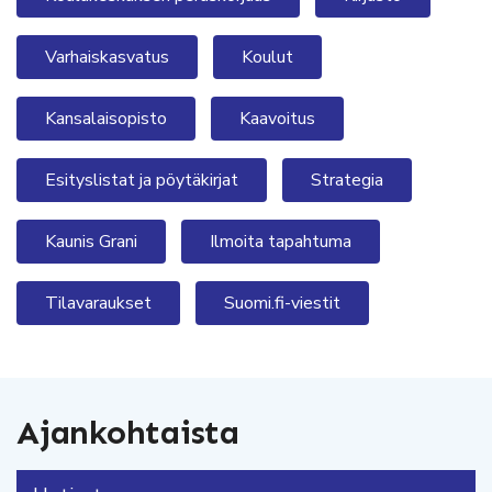
Varhaiskasvatus
Koulut
Kansalaisopisto
Kaavoitus
Esityslistat ja pöytäkirjat
Strategia
Kaunis Grani
Ilmoita tapahtuma
Tilavaraukset
Suomi.fi-viestit
Ajankohtaista