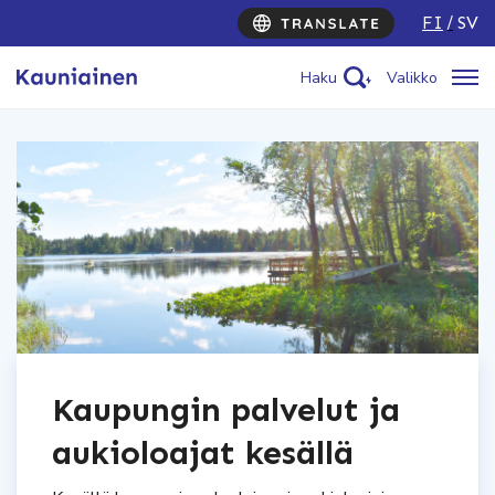
FI
SV
Haku
Valikko
Kaupungin palvelut ja
aukioloajat kesällä