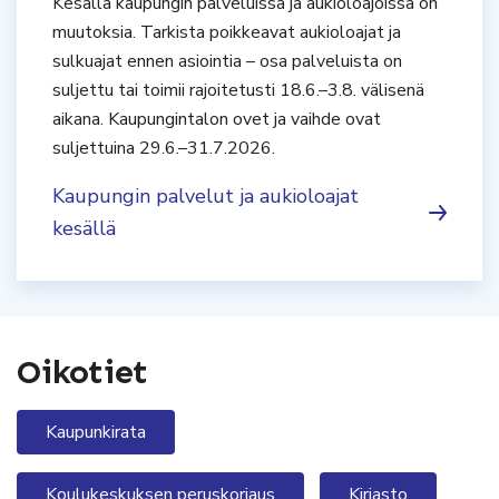
Kesällä kaupungin palveluissa ja aukioloajoissa on
muutoksia. Tarkista poikkeavat aukioloajat ja
sulkuajat ennen asiointia – osa palveluista on
suljettu tai toimii rajoitetusti 18.6.–3.8. välisenä
aikana. Kaupungintalon ovet ja vaihde ovat
suljettuina 29.6.–31.7.2026.
Kaupungin palvelut ja aukioloajat
kesällä
Oikotiet
Kaupunkirata
Koulukeskuksen peruskorjaus
Kirjasto