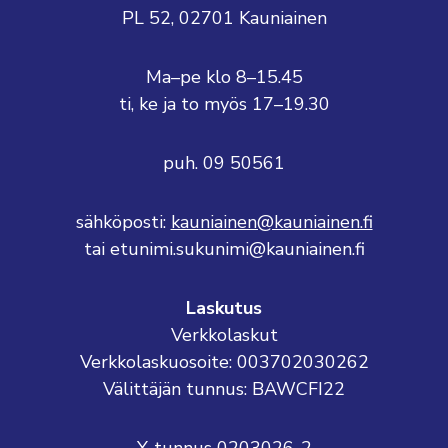
PL 52, 02701 Kauniainen
Ma–pe klo 8–15.45
ti, ke ja to myös 17–19.30
puh. 09 50561
sähköposti:
kauniainen@kauniainen.fi
tai etunimi.sukunimi@kauniainen.fi
Laskutus
Verkkolaskut
Verkkolaskuosoite: 003702030262
Välittäjän tunnus: BAWCFI22