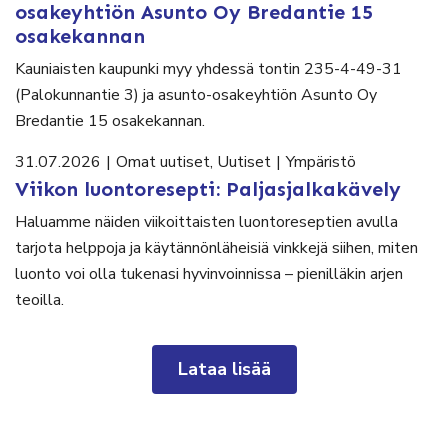
osakeyhtiön Asunto Oy Bredantie 15
osakekannan
Kauniaisten kaupunki myy yhdessä tontin 235-4-49-31
(Palokunnantie 3) ja asunto-osakeyhtiön Asunto Oy
Bredantie 15 osakekannan.
31.07.2026
|
Omat uutiset
,
Uutiset
|
Ympäristö
Viikon luontoresepti: Paljasjalkakävely
Haluamme näiden viikoittaisten luontoreseptien avulla
tarjota helppoja ja käytännönläheisiä vinkkejä siihen, miten
luonto voi olla tukenasi hyvinvoinnissa – pienilläkin arjen
teoilla.
Lataa lisää