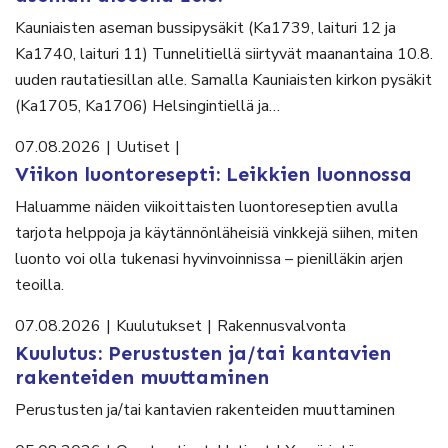
Kauniaisten aseman bussipysäkit (Ka1739, laituri 12 ja
Ka1740, laituri 11) Tunnelitiellä siirtyvät maanantaina 10.8.
uuden rautatiesillan alle. Samalla Kauniaisten kirkon pysäkit
(Ka1705, Ka1706) Helsingintiellä ja…
07.08.2026
|
Uutiset
|
Viikon luontoresepti: Leikkien luonnossa
Haluamme näiden viikoittaisten luontoreseptien avulla
tarjota helppoja ja käytännönläheisiä vinkkejä siihen, miten
luonto voi olla tukenasi hyvinvoinnissa – pienilläkin arjen
teoilla.
07.08.2026
|
Kuulutukset
|
Rakennusvalvonta
Kuulutus: Perustusten ja/tai kantavien
rakenteiden muuttaminen
Perustusten ja/tai kantavien rakenteiden muuttaminen