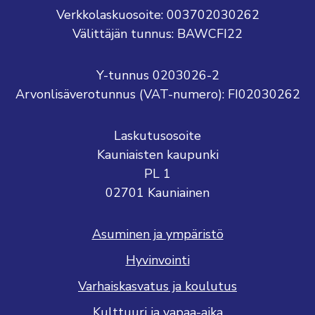
Verkkolaskuosoite: 003702030262
Välittäjän tunnus: BAWCFI22
Y-tunnus 0203026-2
Arvonlisäverotunnus (VAT-numero): FI02030262
Laskutusosoite
Kauniaisten kaupunki
PL 1
02701 Kauniainen
Asuminen ja ympäristö
Hyvinvointi
Varhaiskasvatus ja koulutus
Kulttuuri ja vapaa-aika