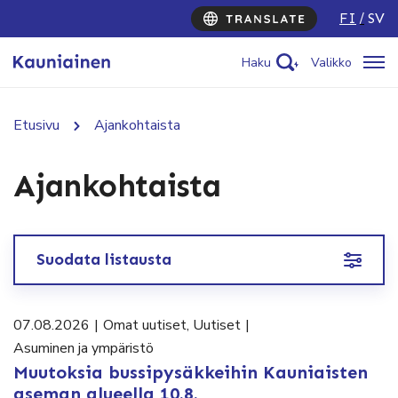
FI
SV
Haku
Valikko
Etusivu
Ajankohtaista
Ajankohtaista
Suodata listausta
07.08.2026
|
Omat uutiset
,
Uutiset
|
Asuminen ja ympäristö
Muutoksia bussipysäkkeihin Kauniaisten
aseman alueella 10.8.