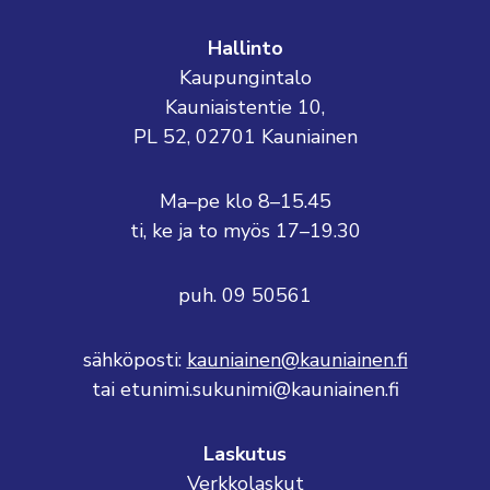
Hallinto
Kaupungintalo
Kauniaistentie 10,
PL 52, 02701 Kauniainen
Ma–pe klo 8–15.45
ti, ke ja to myös 17–19.30
puh. 09 50561
sähköposti:
kauniainen@kauniainen.fi
tai etunimi.sukunimi@kauniainen.fi
Laskutus
Verkkolaskut