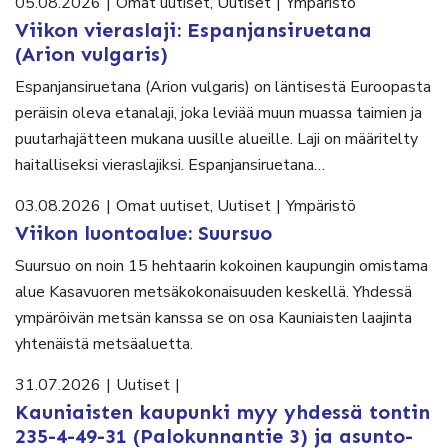
05.08.2026
|
Omat uutiset
,
Uutiset
|
Ympäristö
Viikon vieraslaji: Espanjansiruetana
(Arion vulgaris)
Espanjansiruetana (Arion vulgaris) on läntisestä Euroopasta
peräisin oleva etanalaji, joka leviää muun muassa taimien ja
puutarhajätteen mukana uusille alueille. Laji on määritelty
haitalliseksi vieraslajiksi. Espanjansiruetana…
03.08.2026
|
Omat uutiset
,
Uutiset
|
Ympäristö
Viikon luontoalue: Suursuo
Suursuo on noin 15 hehtaarin kokoinen kaupungin omistama
alue Kasavuoren metsäkokonaisuuden keskellä. Yhdessä
ympäröivän metsän kanssa se on osa Kauniaisten laajinta
yhtenäistä metsäaluetta.
31.07.2026
|
Uutiset
|
Kauniaisten kaupunki myy yhdessä tontin
235-4-49-31 (Palokunnantie 3) ja asunto-