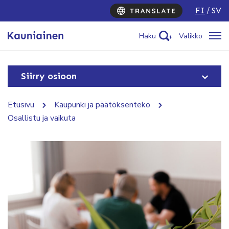
FI
SV
Haku
Valikko
Siirry osioon
Etusivu
Kaupunki ja päätöksenteko
Osallistu ja vaikuta