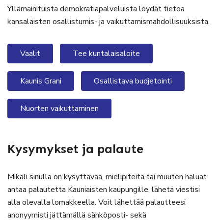
Yllämainituista demokratiapalveluista löydät tietoa
kansalaisten osallistumis- ja vaikuttamismahdollisuuksista.
Vaalit
Tee kuntalaisaloite
Kaunis Grani
Osallistava budjetointi
Nuorten vaikuttaminen
Kysymykset ja palaute
Mikäli sinulla on kysyttävää, mielipiteitä tai muuten haluat
antaa palautetta Kauniaisten kaupungille, lähetä viestisi
alla olevalla lomakkeella. Voit lähettää palautteesi
anonyymisti jättämällä sähköposti- sekä