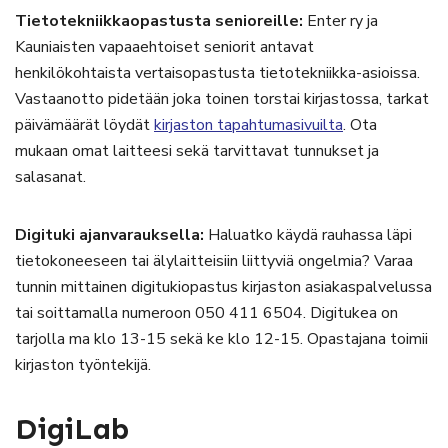
Tietotekniikkaopastusta senioreille:
Enter ry ja
Kauniaisten vapaaehtoiset seniorit antavat
henkilökohtaista vertaisopastusta tietotekniikka-asioissa.
Vastaanotto pidetään joka toinen torstai kirjastossa, tarkat
päivämäärät löydät
kirjaston tapahtumasivuilta
. Ota
mukaan omat laitteesi sekä tarvittavat tunnukset ja
salasanat.
Digituki ajanvarauksella:
Haluatko käydä rauhassa läpi
tietokoneeseen tai älylaitteisiin liittyviä ongelmia? Varaa
tunnin mittainen digitukiopastus kirjaston asiakaspalvelussa
tai soittamalla numeroon 050 411 6504. Digitukea on
tarjolla ma klo 13-15 sekä ke klo 12-15. Opastajana toimii
kirjaston työntekijä.
DigiLab