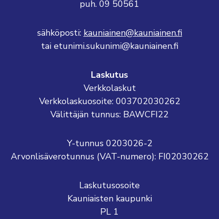
puh. 09 50561
sähköposti:
kauniainen@kauniainen.fi
tai etunimi.sukunimi@kauniainen.fi
Laskutus
Verkkolaskut
Verkkolaskuosoite: 003702030262
Välittäjän tunnus: BAWCFI22
Y-tunnus 0203026-2
Arvonlisäverotunnus (VAT-numero): FI02030262
Laskutusosoite
Kauniaisten kaupunki
PL 1