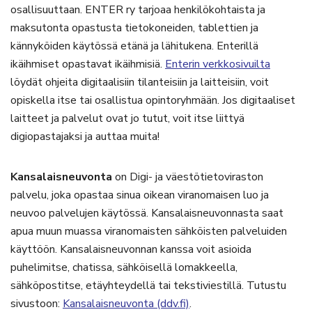
osallisuuttaan. ENTER ry tarjoaa henkilökohtaista ja
maksutonta opastusta tietokoneiden, tablettien ja
kännyköiden käytössä etänä ja lähitukena. Enterillä
ikäihmiset opastavat ikäihmisiä.
Enterin verkkosivuilta
löydät ohjeita digitaalisiin tilanteisiin ja laitteisiin, voit
opiskella itse tai osallistua opintoryhmään. Jos digitaaliset
laitteet ja palvelut ovat jo tutut, voit itse liittyä
digiopastajaksi ja auttaa muita!
Kansalaisneuvonta
on Digi- ja väestötietoviraston
palvelu, joka opastaa sinua oikean viranomaisen luo ja
neuvoo palvelujen käytössä. Kansalaisneuvonnasta saat
apua muun muassa viranomaisten sähköisten palveluiden
käyttöön. Kansalaisneuvonnan kanssa voit asioida
puhelimitse, chatissa, sähköisellä lomakkeella,
sähköpostitse, etäyhteydellä tai tekstiviestillä. Tutustu
sivustoon:
Kansalaisneuvonta (ddv.fi)
.