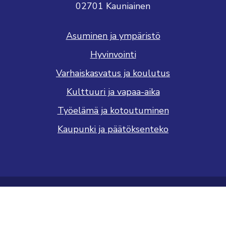
02701 Kauniainen
Asuminen ja ympäristö
Hyvinvointi
Varhaiskasvatus ja koulutus
Kulttuuri ja vapaa-aika
Työelämä ja kotoutuminen
Kaupunki ja päätöksenteko
Saavutettavuusseloste
Tietosuojaseloste
Näytä evästeasetukseni