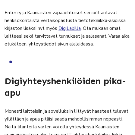
Enter ry ja Kauniaisten vapaaehtoiset seniorit antavat
henkilökohtaista vertaisopastusta tietotekniikka-asioissa
kirjaston lisäksi nyt myös
DigiLabilla
. Ota mukaan omat
laitteesi sekä tarvittavat tunnukset ja salasanat. Varaa aika
etukäteen, yhteystiedot sivun alalaidassa.
Digiyhteyshenkilöiden pika-
apu
Monesti laitteisiin ja sovelluksiin liittyvät haasteet tulevat
yllättäen ja apua pitäisi saada mahdollisimman nopeasti.
Näitä tilanteita varten voi olla yhteydessä Kauniaisten
seniorijärjestöissäkin toimiviin IT-yhteyshenkilöihin: Erkki