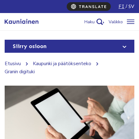
FI
SV
Haku
Valikko
Siirry osioon
Etusivu
Kaupunki ja päätöksenteko
Granin digituki