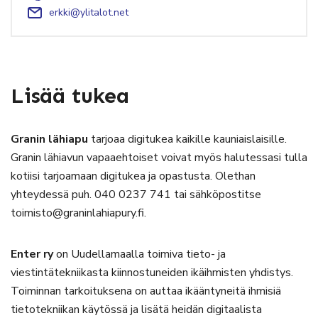
erkki@ylitalot.net
Lisää tukea
Granin lähiapu
tarjoaa digitukea kaikille kauniaislaisille.
Granin lähiavun vapaaehtoiset voivat myös halutessasi tulla
kotiisi tarjoamaan digitukea ja opastusta. Olethan
yhteydessä puh. 040 0237 741 tai sähköpostitse
toimisto@graninlahiapury.fi.
Enter ry
on Uudellamaalla toimiva tieto- ja
viestintätekniikasta kiinnostuneiden ikäihmisten yhdistys.
Toiminnan tarkoituksena on auttaa ikääntyneitä ihmisiä
tietotekniikan käytössä ja lisätä heidän digitaalista