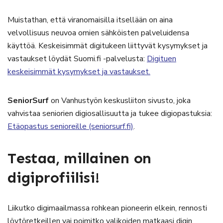
Muistathan, että viranomaisilla itsellään on aina
velvollisuus neuvoa omien sähköisten palveluidensa
käyttöä. Keskeisimmät digitukeen liittyvät kysymykset ja
vastaukset löydät Suomi.fi -palvelusta:
Digituen
keskeisimmät kysymykset ja vastaukset.
SeniorSurf
on Vanhustyön keskusliiton sivusto, joka
vahvistaa seniorien digiosallisuutta ja tukee digiopastuksia:
Etäopastus senioreille (seniorsurf.fi)
.
Testaa, millainen on
digiprofiilisi!
Liikutko digimaailmassa rohkean pioneerin elkein, rennosti
löytöretkeillen vai poimitko valikoiden matkaasi digin