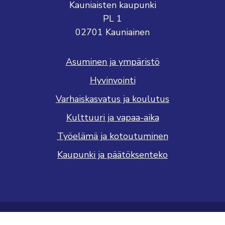
Kauniaisten kaupunki
PL 1
02701 Kauniainen
Asuminen ja ympäristö
Hyvinvointi
Varhaiskasvatus ja koulutus
Kulttuuri ja vapaa-aika
Työelämä ja kotoutuminen
Kaupunki ja päätöksenteko
Saavutettavuusseloste
Tietosuojaseloste