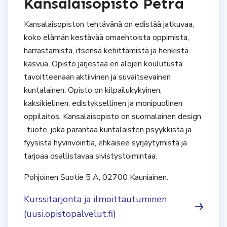
Kansalaisopisto Petra
Kansalaisopiston tehtävänä on edistää jatkuvaa,
koko elämän kestävää omaehtoista oppimista,
harrastamista, itsensä kehittämistä ja henkistä
kasvua. Opisto järjestää eri alojen koulutusta
tavoitteenaan aktiivinen ja suvaitsevainen
kuntalainen. Opisto on kilpailukykyinen,
kaksikielinen, edistyksellinen ja monipuolinen
oppilaitos. Kansalaisopisto on suomalainen design
-tuote, joka parantaa kuntalaisten psyykkistä ja
fyysistä hyvinvointia, ehkäisee syrjäytymistä ja
tarjoaa osallistavaa sivistystoimintaa.
Pohjoinen Suotie 5 A, 02700 Kauniainen.
Kurssitarjonta ja ilmoittautuminen
(uusi.opistopalvelut.fi)