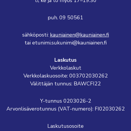
ti, ke ja to myös 17–19.30
puh. 09 50561
sähköposti:
kauniainen@kauniainen.fi
tai etunimi.sukunimi@kauniainen.fi
Laskutus
Verkkolaskut
Verkkolaskuosoite: 003702030262
Välittäjän tunnus: BAWCFI22
Y-tunnus 0203026-2
Arvonlisäverotunnus (VAT-numero): FI02030262
Laskutusosoite