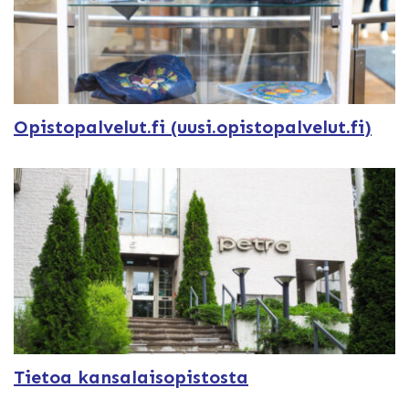
Opistopalvelut.fi (uusi.opistopalvelut.fi)
Tietoa kansalaisopistosta