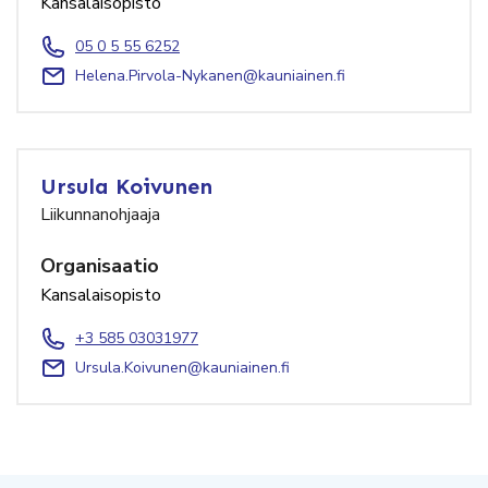
Kansalaisopisto
05 0 5 55 6252
Helena.Pirvola-Nykanen@kauniainen.fi
Ursula Koivunen
Liikunnanohjaaja
Organisaatio
Kansalaisopisto
+3 585 03031977
Ursula.Koivunen@kauniainen.fi