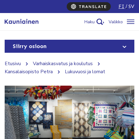
FI
SV
Haku
Valikko
Siirry osioon
Etusivu
Varhaiskasvatus ja koulutus
Kansalaisopisto Petra
Lukuvuosi ja lomat