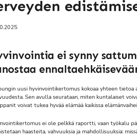
erveyden edistämis
10.2025
vinvointia ei synny sattuma
nostaa ennaltaehkäisevää
ungin uusi hyvinvointikertomus kokoaa yhteen tietoa as
vuudesta. Sen avulla seurataan, miten kuntalaiset voiva
panit voivat tukea hyvää elämää kaikissa elämänvaihei
nvointikertomus ei ole pelkkä raportti, vaan työkalu p
istetaan haasteita, vahvuuksia ja mahdollisuuksia: missä