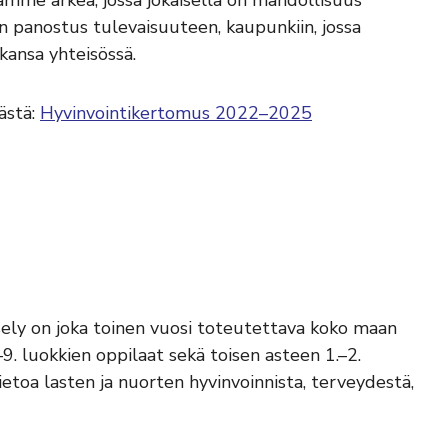
namme arkea, jossa jokaisella on mahdollisuus
n panostus tulevaisuuteen, kaupunkiin, jossa
kkansa yhteisössä.
ästä:
Hyvinvointikertomus 2022–2025
ely on joka toinen vuosi toteutettava koko maan
–9. luokkien oppilaat sekä toisen asteen 1.–2.
tietoa lasten ja nuorten hyvinvoinnista, terveydestä,