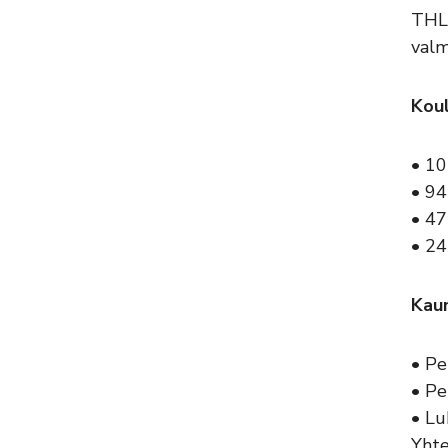
THL 
valm
Koul
• 10
• 94
• 47
• 24
Kaun
• Pe
• Pe
• Lu
Yhte