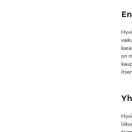
En
Hyvi
vaik
kasa
on m
kaup
itse
Yh
Hyvi
liik