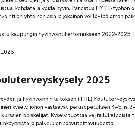
ijoiden, seurojen ja yhdistysten kanssa. Yhdessä raken
listua, kohdata ja voida hyvin. Panostus HYTE-työhön o
nvointi on yhteinen asia ja jokainen voi löytää oman pai
stu kaupungin hyvinvointikertomukseen 2022-2025 t
.2025
uluterveyskysely 2025
eyden ja hyvinvoinnin laitoksen (THL) Kouluterveyskys
uinen kysely, johon vastaavat perusopetuksen 4.–5. ja 8.
ikurssien opiskelijat. Kysely tuottaa vertailukelpoista 
unkäynnistä ja palvelujen saavutettavuudesta.