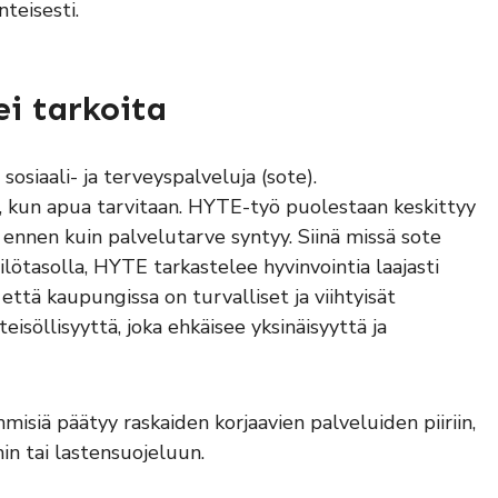
teisesti.
ei tarkoita
osiaali- ja terveyspalveluja (sote).
in, kun apua tarvitaan. HYTE-työ puolestaan keskittyy
ennen kuin palvelutarve syntyy. Siinä missä sote
lötasolla, HYTE tarkastelee hyvinvointia laajasti
 että kaupungissa on turvalliset ja viihtyisät
eisöllisyyttä, joka ehkäisee yksinäisyyttä ja
misiä päätyy raskaiden korjaavien palveluiden piiriin,
in tai lastensuojeluun.