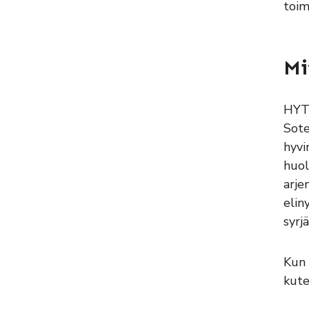
toim
Mi
HYTE
Sote
hyvi
huol
arje
elin
syrj
Kun 
kute