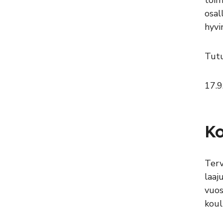
toim
osal
hyvi
Tutu
17.9
Ko
Terv
laaj
vuos
koul