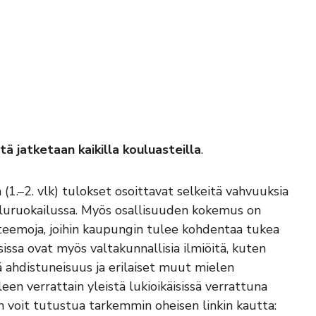
ä jatketaan kaikilla kouluasteilla
.
on (1.–2. vlk) tulokset osoittavat selkeitä vahvuuksia
ouluruokailussa. Myös osallisuuden kokemus on
e teemoja, joihin kaupungin tulee kohdentaa tukea
issa ovat myös valtakunnallisia ilmiöitä, kuten
 ahdistuneisuus ja erilaiset muut mielen
een verrattain yleistä lukioikäisissä verrattuna
 voit tutustua tarkemmin oheisen linkin kautta: