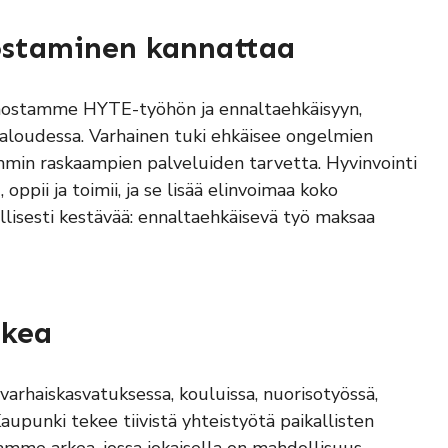
ostaminen kannattaa
anostamme HYTE-työhön ja ennaltaehkäisyyn,
taloudessa. Varhainen tuki ehkäisee ongelmien
mmin raskaampien palveluiden tarvetta. Hyvinvointi
ppii ja toimii, ja se lisää elinvoimaa koko
isesti kestävää: ennaltaehkäisevä työ maksaa
rkea
arhaiskasvatuksessa, kouluissa, nuorisotyössä,
Kaupunki tekee tiivistä yhteistyötä paikallisten