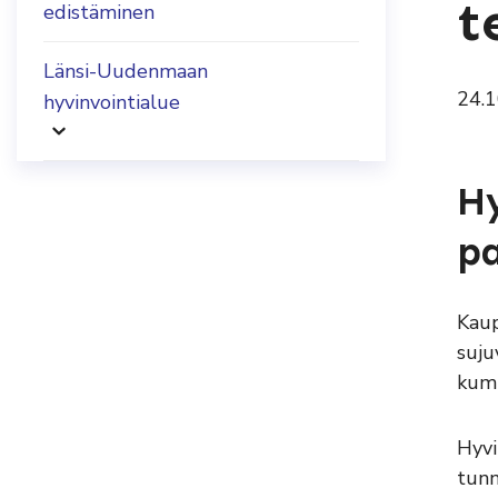
t
edistäminen
Länsi-Uudenmaan
24.
hyvinvointialue
Hy
pa
Kaup
suju
kump
Hyvi
tunn