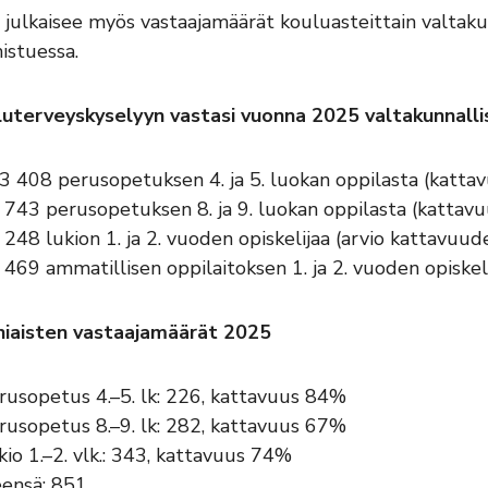
julkaisee myös vastaajamäärät kouluasteittain valtakunn
istuessa.
uterveyskyselyyn vastasi vuonna 2025 valtakunnallis
3 408 perusopetuksen 4. ja 5. luokan oppilasta (katta
 743 perusopetuksen 8. ja 9. luokan oppilasta (kattav
 248 lukion 1. ja 2. vuoden opiskelijaa (arvio kattavuu
 469 ammatillisen oppilaitoksen 1. ja 2. vuoden opiskel
iaisten vastaajamäärät 2025
rusopetus 4.–5. lk: 226, kattavuus 84%
rusopetus 8.–9. lk: 282, kattavuus 67%
kio 1.–2. vlk.: 343, kattavuus 74%
ensä: 851