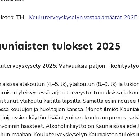
tietoa: THL-
Kouluterveyskyselyn vastaajamäärät 2025
uniaisten tulokset 2025
uterveyskysely 2025: Vahvuuksia paljon – kehitystyöt
iaisissa alakoulun (4.–5. lk), yläkoulun (8.–9. lk) ja luki
kumisen yleisyydessä, arjen terveystottumuksissa ja k
istunut yläkouluikäisillä lapsilla. Samalla esiin nouse
ssä koulujen ja huoltajien kanssa. Monet ilmiöt Kauniais
tiinipussien käytön lisääntyminen, koulu-uupumus, sekä
nvoinnin haasteet. Alkoholinkäyttö on Kauniaisissa edell
un maahan. Kouluterveyskyselyn Kauniaisten tuloksiin