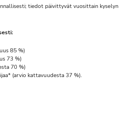
allisesti; tiedot päivittyvät vuosittain kyselyn
esti:
vuus 85 %)
uus 73 %)
desta 70 %)
ijaa* (arvio kattavuudesta 37 %).