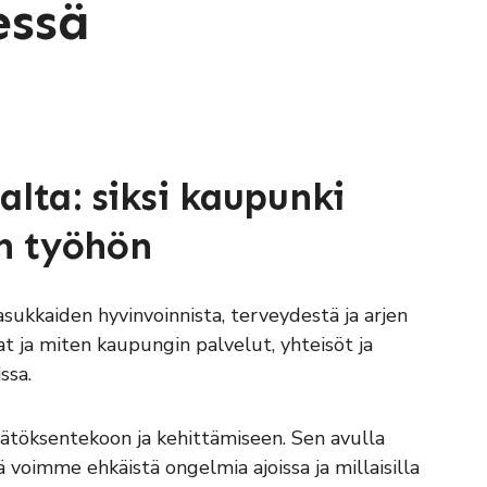
essä
lta: siksi kaupunki
n työhön
ukkaiden hyvinvoinnista, terveydestä ja arjen
t ja miten kaupungin palvelut, yhteisöt ja
ssa.
äätöksentekoon ja kehittämiseen. Sen avulla
 voimme ehkäistä ongelmia ajoissa ja millaisilla