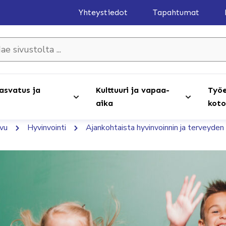
Yhteystiedot
Tapahtumat
olta ...
asvatus ja
Kulttuuri ja vapaa-
Työe
aika
koto
ivu
Hyvinvointi
Ajankohtaista hyvinvoinnin ja terveyde