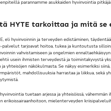
enpiteillä parannamme asukkaiden hyvinvointia pitkäjän
tä HYTE tarkoittaa ja mitä se 
, eli hyvinvoinnin ja terveyden edistäminen, täydentää s
-palvelut tarjoavat hoitoa, tukea ja kuntoutusta sillo
nvoinnin vahvistamiseen ja ongelmien ennaltaehkäisyyn 
ehtii usein ihmisten terveydestä ja toimintakyvystä yksi
n ja yhteisöjen näkökulmasta. Se näkyy esimerkiksi siinä,
ympäristöt, mahdollisuuksia harrastaa ja liikkua, sekä yht
äytymistä.
hyvinvointia tuetaan arjessa ja yhteisöissä, vähemmän ih
n erikoissairaanhoitoon, mielenterveyden kriisipalveluih