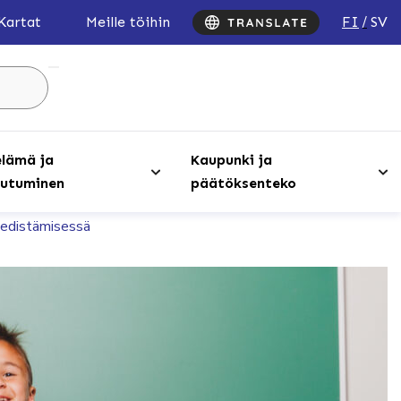
FI
SV
Kartat
Meille töihin
Hae
sivustolta
...
lämä ja
Kaupunki ja
utuminen
päätöksenteko
n edistämisessä