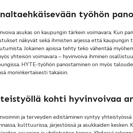
naltaehkäisevään työhön pan
nvoiva asukas on kaupungin tärkein voimavara. Kun p
utukset näkyvät sekä ihmisten arjessa että kaupungin 
utumista. Jokainen ajoissa tehty teko vähentää myöhe
yös yhteisön voimavara – hyvinvoiva ihminen osallistuu, o
ungissa. HYTE-työhön panostaminen on myös taloudell
nsä moninkertaisesti takaisin.
teistyöllä kohti hyvinvoivaa a
nvoinnin ja terveyden edistäminen syntyy yhteistyössä v
unnassa, kulttuurissa, järjestöissä ja asukkaiden kesken. 