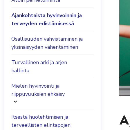
Avoin perhetoiminta
Ajankohtaista hyvinvoinnin ja
terveyden edistämisessä
Osallisuuden vahvistaminen ja
yksinäisyyden vähentäminen
Turvallinen arki ja arjen
hallinta
Mielen hyvinvointi ja
riippuvuuksien ehkäisy
A
Itsestä huolehtimisen ja
terveellisten elintapojen