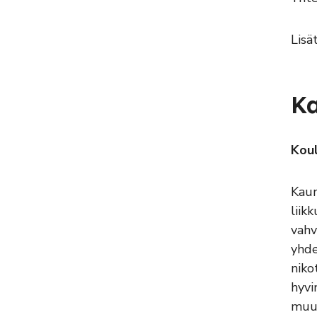
Lisä
Ka
Koul
Kaun
liik
vahv
yhde
niko
hyvi
muuh