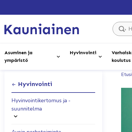
Hae sivust
Asuminen ja
Hyvinvointi
Varhaisk
ympäristö
koulutus
Etus
Hyvinvointi
Hyvinvointikertomus ja -
suunnitelma