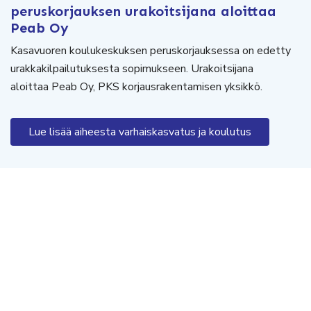
peruskorjauksen urakoitsijana aloittaa
Peab Oy
Kasavuoren koulukeskuksen peruskorjauksessa on edetty
urakkakilpailutuksesta sopimukseen. Urakoitsijana
aloittaa Peab Oy, PKS korjausrakentamisen yksikkö.
Lue lisää aiheesta varhaiskasvatus ja koulutus