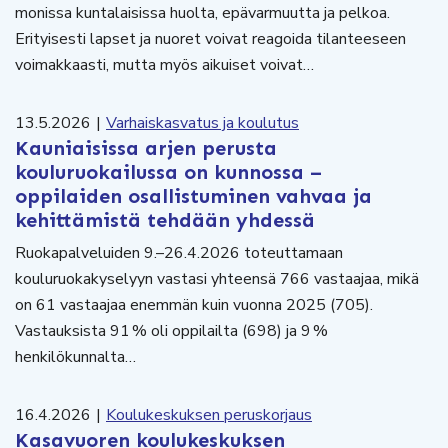
monissa kuntalaisissa huolta, epävarmuutta ja pelkoa.
Erityisesti lapset ja nuoret voivat reagoida tilanteeseen
voimakkaasti, mutta myös aikuiset voivat…
13.5.2026
|
Varhaiskasvatus ja koulutus
Kauniaisissa arjen perusta
kouluruokailussa on kunnossa –
oppilaiden osallistuminen vahvaa ja
kehittämistä tehdään yhdessä
Ruokapalveluiden 9.–26.4.2026 toteuttamaan
kouluruokakyselyyn vastasi yhteensä 766 vastaajaa, mikä
on 61 vastaajaa enemmän kuin vuonna 2025 (705).
Vastauksista 91 % oli oppilailta (698) ja 9 %
henkilökunnalta…
16.4.2026
|
Koulukeskuksen peruskorjaus
Kasavuoren koulukeskuksen