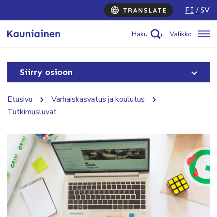
FI
SV
Haku
Valikko
Siirry osioon
Etusivu
Varhaiskasvatus ja koulutus
Tutkimusluvat