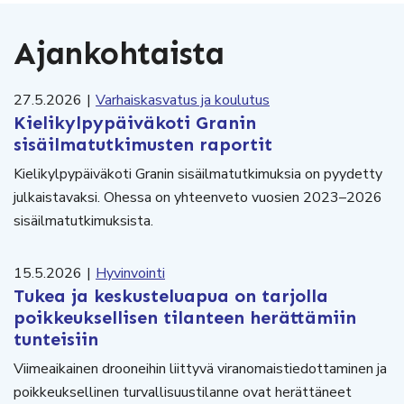
Ajankohtaista
27.5.2026
|
Varhaiskasvatus ja koulutus
Kielikylpypäiväkoti Granin
sisäilmatutkimusten raportit
Kielikylpypäiväkoti Granin sisäilmatutkimuksia on pyydetty
julkaistavaksi. Ohessa on yhteenveto vuosien 2023–2026
sisäilmatutkimuksista.
15.5.2026
|
Hyvinvointi
Tukea ja keskusteluapua on tarjolla
poikkeuksellisen tilanteen herättämiin
tunteisiin
Viimeaikainen drooneihin liittyvä viranomaistiedottaminen ja
poikkeuksellinen turvallisuustilanne ovat herättäneet