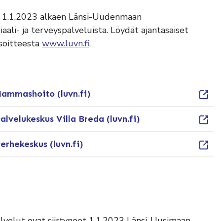
nyt 1.1.2023 alkaen Länsi-Uudenmaan
iaali- ja terveyspalveluista. Löydät ajantasaiset
soitteesta
www.luvn.fi
.
ammashoito (luvn.fi)
alvelukeskus Villa Breda (luvn.fi)
erhekeskus (luvn.fi)
alvelut ovat siirtyneet 1.1.2023 Länsi-Uusimaan