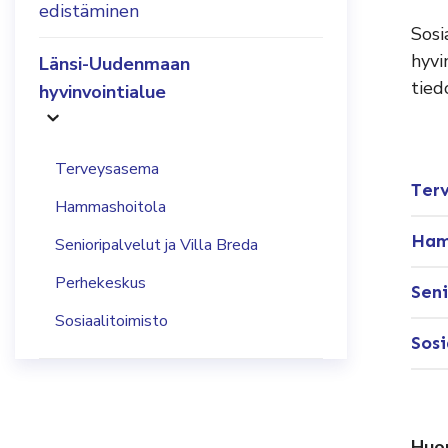
edistäminen
Sosi
hyvi
Länsi-Uudenmaan
tied
hyvinvointialue
Terveysasema
Terv
Hammashoitola
Ham
Senioripalvelut ja Villa Breda
Perhekeskus
Seni
Sosiaalitoimisto
Sosi
Huo