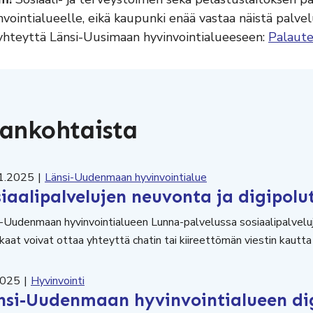
nvointialueelle, eikä kaupunki enää vastaa näistä palvel
yhteyttä Länsi-Uusimaan hyvinvointialueeseen:
Palautep
ankohtaista
1.2025
|
Länsi-Uudenmaan hyvinvointialue
siaalipalvelujen neuvonta ja digipolu
-Uudenmaan hyvinvointialueen Lunna-palvelussa sosiaalipalveluj
aat voivat ottaa yhteyttä chatin tai kiireettömän viestin kautt
2025
|
Hyvinvointi
nsi-Uudenmaan hyvinvointialueen dig