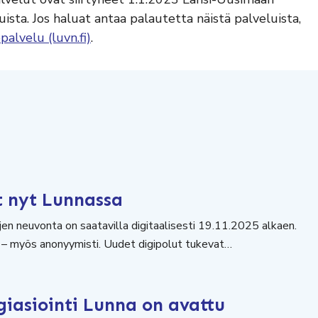
uista. Jos haluat antaa palautetta näistä palveluista,
alvelu (luvn.fi)
.
t nyt Lunnassa
en neuvonta on saatavilla digitaalisesti 19.11.2025 alkaen.
a – myös anonyymisti. Uudet digipolut tukevat…
iasiointi Lunna on avattu