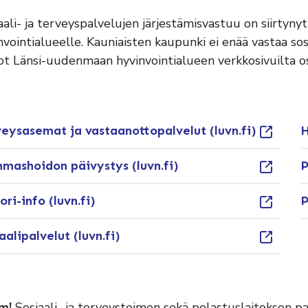
aali- ja terveyspalvelujen järjestämisvastuu on siirty
nvointialueelle. Kauniaisten kaupunki ei enää vastaa sos
ot Länsi-uudenmaan hyvinvointialueen verkkosivuilta o
eysasemat ja vastaanottopalvelut (luvn.fi)
H
mashoidon päivystys (luvn.fi)
P
ori-info (luvn.fi)
P
aalipalvelut (luvn.fi)
m!
Sosiaali- ja terveystoimen sekä pelastuslaitoksen p