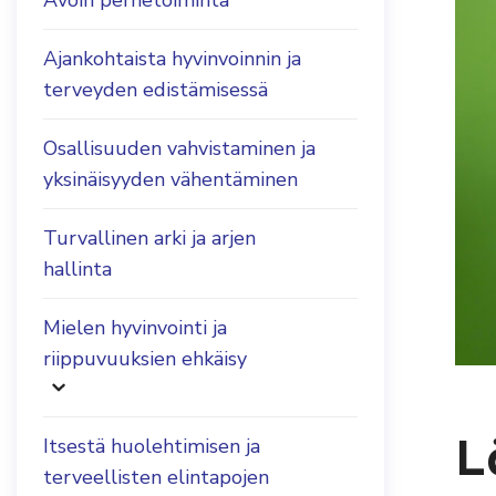
Avoin perhetoiminta
Ajankohtaista hyvinvoinnin ja
terveyden edistämisessä
Osallisuuden vahvistaminen ja
yksinäisyyden vähentäminen
Turvallinen arki ja arjen
hallinta
Mielen hyvinvointi ja
riippuvuuksien ehkäisy
L
Itsestä huolehtimisen ja
terveellisten elintapojen