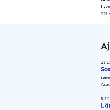
hyvi
ota 
Aj
21.1
So
Länsi
Asukk
9.4.
Lä