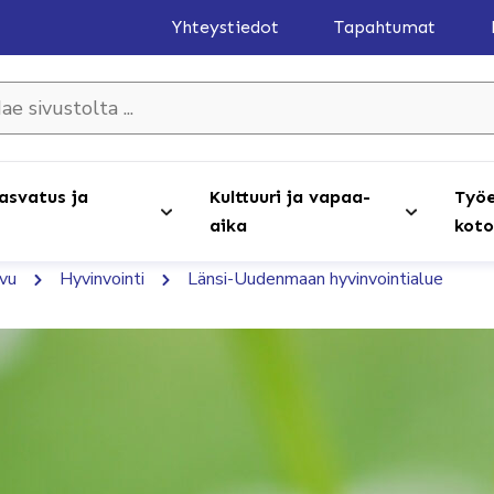
Yhteystiedot
Tapahtumat
olta ...
asvatus ja
Kulttuuri ja vapaa-
Työe
aika
koto
ivu
Hyvinvointi
Länsi-Uudenmaan hyvinvointialue