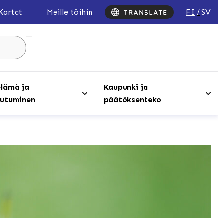
FI
SV
Kartat
Meille töihin
Hae
sivustolta
...
lämä ja
Kaupunki ja
utuminen
päätöksenteko