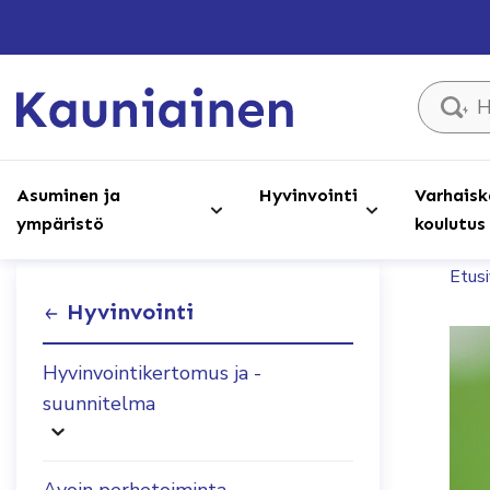
Hae sivust
Asuminen ja
Hyvinvointi
Varhaisk
ympäristö
koulutus
Etus
Hyvinvointi
Hyvinvointikertomus ja -
suunnitelma