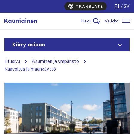
FI
SV
Haku
Valikko
Siirry osioon
Etusivu
Asuminen ja ympäristö
Kaavoitus ja maankäyttö