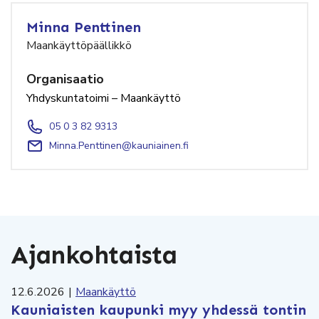
Minna Penttinen
Maankäyttöpäällikkö
Organisaatio
Yhdyskuntatoimi – Maankäyttö
05 0 3 82 9313
Minna.Penttinen@kauniainen.fi
Ajankohtaista
12.6.2026
|
Maankäyttö
Kauniaisten kaupunki myy yhdessä tontin