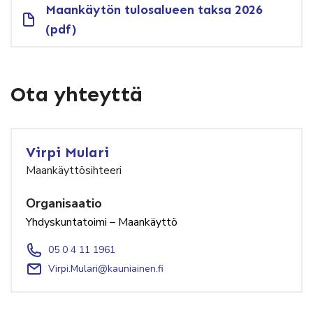
Maankäytön tulosalueen taksa 2026
(pdf)
Ota yhteyttä
Virpi Mulari
Maankäyttösihteeri
Organisaatio
Yhdyskuntatoimi – Maankäyttö
05 0 4 11 1961
Virpi.Mulari@kauniainen.fi