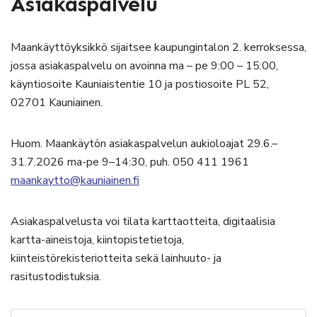
Asiakaspalvelu
Maankäyttöyksikkö sijaitsee kaupungintalon 2. kerroksessa,
jossa asiakaspalvelu on avoinna ma – pe 9:00 – 15:00,
käyntiosoite Kauniaistentie 10 ja postiosoite PL 52,
02701 Kauniainen.
Huom. Maankäytön asiakaspalvelun aukioloajat 29.6.–
31.7.2026 ma-pe 9–14:30, puh. 050 411 1961
maankaytto@kauniainen.fi
Asiakaspalvelusta voi tilata karttaotteita, digitaalisia
kartta-aineistoja, kiintopistetietoja,
kiinteistörekisteriotteita sekä lainhuuto- ja
rasitustodistuksia.