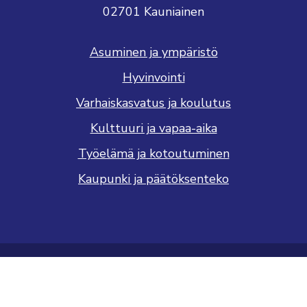
02701 Kauniainen
Asuminen ja ympäristö
Hyvinvointi
Varhaiskasvatus ja koulutus
Kulttuuri ja vapaa-aika
Työelämä ja kotoutuminen
Kaupunki ja päätöksenteko
Saavutettavuusseloste
Tietosuojaseloste
Näytä evästeasetukseni