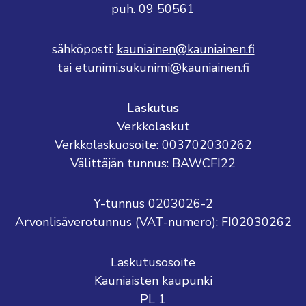
puh. 09 50561
sähköposti:
kauniainen@kauniainen.fi
tai etunimi.sukunimi@kauniainen.fi
Laskutus
Verkkolaskut
Verkkolaskuosoite: 003702030262
Välittäjän tunnus: BAWCFI22
Y-tunnus 0203026-2
Arvonlisäverotunnus (VAT-numero): FI02030262
Laskutusosoite
Kauniaisten kaupunki
PL 1