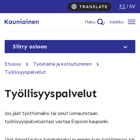
FI
SV
Haku
Valikko
Siirry osioon
Etusivu
Työelämä ja kotoutuminen
Työllisyyspalvelut
Työllisyyspalvelut
Jos jäät työttömäksi tai sinut lomautetaan,
työllisyyspalveluistasi vastaa Espoon kaupunki.
Voit ilmoittautua työnhakijaksi jo ennen kuin työttömyys tai