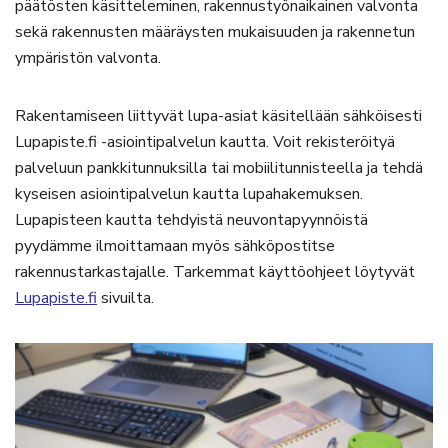
päätösten käsitteleminen, rakennustyönaikainen valvonta
sekä rakennusten määräysten mukaisuuden ja rakennetun
ympäristön valvonta.
Rakentamiseen liittyvät lupa-asiat käsitellään sähköisesti
Lupapiste.fi -asiointipalvelun kautta. Voit rekisteröityä
palveluun pankkitunnuksilla tai mobiilitunnisteella ja tehdä
kyseisen asiointipalvelun kautta lupahakemuksen.
Lupapisteen kautta tehdyistä neuvontapyynnöistä
pyydämme ilmoittamaan myös sähköpostitse
rakennustarkastajalle. Tarkemmat käyttöohjeet löytyvät
Lupapiste.fi
sivuilta.