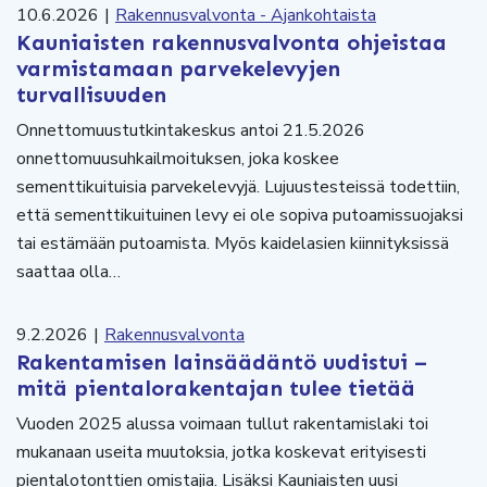
10.6.2026
|
Rakennusvalvonta - Ajankohtaista
Kauniaisten rakennusvalvonta ohjeistaa
varmistamaan parvekelevyjen
turvallisuuden
Onnettomuustutkintakeskus antoi 21.5.2026
onnettomuusuhkailmoituksen, joka koskee
sementtikuituisia parvekelevyjä. Lujuustesteissä todettiin,
että sementtikuituinen levy ei ole sopiva putoamissuojaksi
tai estämään putoamista. Myös kaidelasien kiinnityksissä
saattaa olla…
9.2.2026
|
Rakennusvalvonta
Rakentamisen lainsäädäntö uudistui –
mitä pientalorakentajan tulee tietää
Vuoden 2025 alussa voimaan tullut rakentamislaki toi
mukanaan useita muutoksia, jotka koskevat erityisesti
pientalotonttien omistajia. Lisäksi Kauniaisten uusi