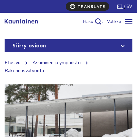
FI
SV
Haku
Valikko
Siirry osioon
Etusivu
Asuminen ja ympäristö
Rakennusvalvonta