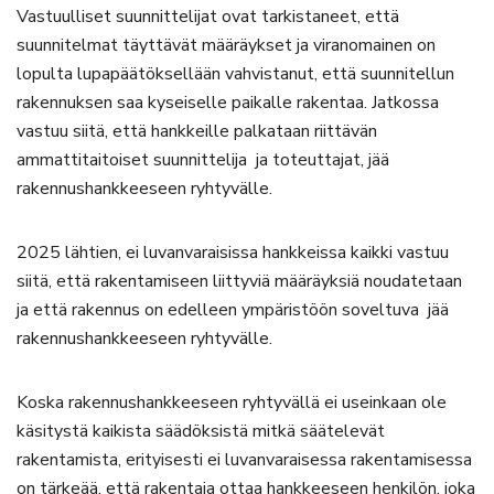
Vastuulliset suunnittelijat ovat tarkistaneet, että
suunnitelmat täyttävät määräykset ja viranomainen on
lopulta lupapäätöksellään vahvistanut, että suunnitellun
rakennuksen saa kyseiselle paikalle rakentaa. Jatkossa
vastuu siitä, että hankkeille palkataan riittävän
ammattitaitoiset suunnittelija ja toteuttajat, jää
rakennushankkeeseen ryhtyvälle.
2025 lähtien, ei luvanvaraisissa hankkeissa kaikki vastuu
siitä, että rakentamiseen liittyviä määräyksiä noudatetaan
ja että rakennus on edelleen ympäristöön soveltuva jää
rakennushankkeeseen ryhtyvälle.
Koska rakennushankkeeseen ryhtyvällä ei useinkaan ole
käsitystä kaikista säädöksistä mitkä säätelevät
rakentamista, erityisesti ei luvanvaraisessa rakentamisessa
on tärkeää, että rakentaja ottaa hankkeeseen henkilön, joka