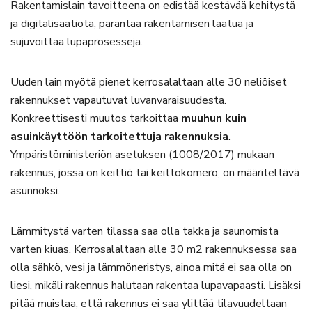
Rakentamislain tavoitteena on edistää kestävää kehitystä
ja digitalisaatiota, parantaa rakentamisen laatua ja
sujuvoittaa lupaprosesseja.
Uuden lain myötä pienet kerrosalaltaan alle 30 neliöiset
rakennukset vapautuvat luvanvaraisuudesta.
Konkreettisesti muutos tarkoittaa
muuhun kuin
asuinkäyttöön tarkoitettuja rakennuksia
.
Ympäristöministeriön asetuksen (1008/2017) mukaan
rakennus, jossa on keittiö tai keittokomero, on määriteltävä
asunnoksi.
Lämmitystä varten tilassa saa olla takka ja saunomista
varten kiuas. Kerrosalaltaan alle 30 m2 rakennuksessa saa
olla sähkö, vesi ja lämmöneristys, ainoa mitä ei saa olla on
liesi, mikäli rakennus halutaan rakentaa lupavapaasti. Lisäksi
pitää muistaa, että rakennus ei saa ylittää tilavuudeltaan