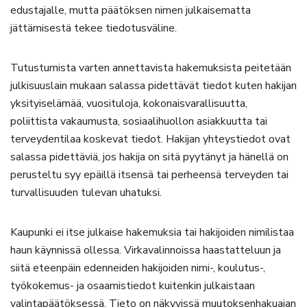
edustajalle, mutta päätöksen nimen julkaisematta
jättämisestä tekee tiedotusväline.
Tutustumista varten annettavista hakemuksista peitetään
julkisuuslain mukaan salassa pidettävät tiedot kuten hakijan
yksityiselämää, vuosituloja, kokonaisvarallisuutta,
poliittista vakaumusta, sosiaalihuollon asiakkuutta tai
terveydentilaa koskevat tiedot. Hakijan yhteystiedot ovat
salassa pidettäviä, jos hakija on sitä pyytänyt ja hänellä on
perusteltu syy epäillä itsensä tai perheensä terveyden tai
turvallisuuden tulevan uhatuksi.
Kaupunki ei itse julkaise hakemuksia tai hakijoiden nimilistaa
haun käynnissä ollessa. Virkavalinnoissa haastatteluun ja
siitä eteenpäin edenneiden hakijoiden nimi-, koulutus-,
työkokemus- ja osaamistiedot kuitenkin julkaistaan
valintapäätöksessä. Tieto on näkyvissä muutoksenhakuajan