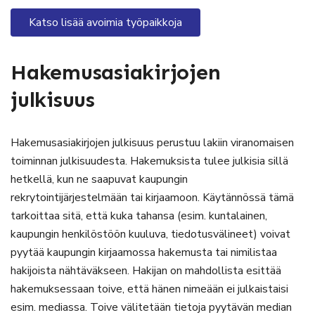
Katso lisää avoimia työpaikkoja
Hakemusasiakirjojen
julkisuus
Hakemusasiakirjojen julkisuus perustuu lakiin viranomaisen
toiminnan julkisuudesta. Hakemuksista tulee julkisia sillä
hetkellä, kun ne saapuvat kaupungin
rekrytointijärjestelmään tai kirjaamoon. Käytännössä tämä
tarkoittaa sitä, että kuka tahansa (esim. kuntalainen,
kaupungin henkilöstöön kuuluva, tiedotusvälineet) voivat
pyytää kaupungin kirjaamossa hakemusta tai nimilistaa
hakijoista nähtäväkseen. Hakijan on mahdollista esittää
hakemuksessaan toive, että hänen nimeään ei julkaistaisi
esim. mediassa. Toive välitetään tietoja pyytävän median