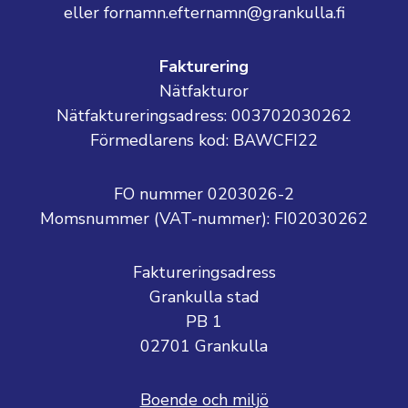
eller fornamn.efternamn@grankulla.fi
Fakturering
Nätfakturor
Nätfaktureringsadress: 003702030262
Förmedlarens kod: BAWCFI22
FO nummer 0203026-2
Momsnummer (VAT-nummer):
FI02030262
Faktureringsadress
Grankulla stad
PB 1
02701 Grankulla
Boende och miljö