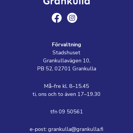
Förvaltning
Stadshuset
Grankullavägen 10,
PB 52, 02701 Grankulla
Må–fre kl. 8–15.45
ti, ons och to även 17–19.30
tfn 09 50561
e-post: grankulla@grankulla.fi