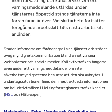
inom förvaltning och kundservice. Om ett
varningsmeddelande utfärdas under
tjänsternas öppettid stängs tjänsterna inte
förrän faran är över. Vid skiftarbete fortsätter
föregående arbetsskift tills nästa arbetsskift
anländer.
Staden informerar om förändringar i sina tjänster och stöder
övrig myndighetskommunikation bland annat via sina
webbplatser och sociala medier. Kollektivtrafiken fungerar
även under ett varningsmeddelande, om inte
säkerhetsmyndigheterna beslutar att den ska avbrytas. I
undantagssituationer finns den mest aktuella informationen
om kollektivtrafiken i Helsingforsregionens trafiks kanaler
(
HSL
och HSL-appen).
Helsingfors, Esbo, Vanda och Grankulla har