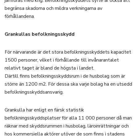
jämföras med krig. Befolkningsskyddets syfte är också att
begränsa skadorna och mildra verkningarna av
förhållandena.
Grankullas befolkningsskydd
För närvarande är det stora befolkningsskyddets kapacitet
1500 personer, vilket i förhållande till invånarantalet
relativt taget är bland de högsta i landet.
Därtill finns befolkningsskyddsrum i de husbolag som är
större än 1200 m2. För dessa ska varje bolag ha en utsedd
befolkningsskyddsansvarig.
Grankulla har enligt en färsk statistik
befolkningsskyddsplatser för alla 11 000 personer då man
räknar med skyddsrummen i husbolag, läroinrättningar och
hos kommersiella aktörer utöver de som finns i stadens