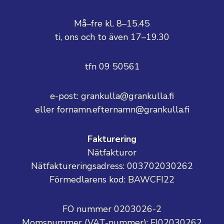
Må–fre kl. 8–15.45
ti, ons och to även 17–19.30
tfn 09 50561
e-post: grankulla@grankulla.fi
eller fornamn.efternamn@grankulla.fi
Fakturering
Nätfakturor
Nätfaktureringsadress: 003702030262
Förmedlarens kod: BAWCFI22
FO nummer 0203026-2
Momsnummer (VAT-nummer):
FI02030262