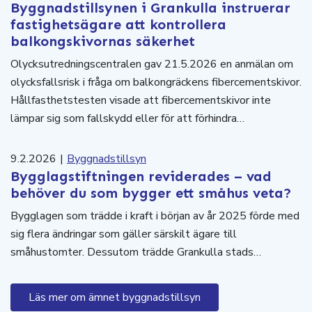
Byggnadstillsynen i Grankulla instruerar
fastighetsägare att kontrollera
balkongskivornas säkerhet
Olycksutredningscentralen gav 21.5.2026 en anmälan om
olycksfallsrisk i fråga om balkongräckens fibercementskivor.
Hållfasthetstesten visade att fibercementskivor inte
lämpar sig som fallskydd eller för att förhindra…
9.2.2026
|
Byggnadstillsyn
Bygglagstiftningen reviderades – vad
behöver du som bygger ett småhus veta?
Bygglagen som trädde i kraft i början av år 2025 förde med
sig flera ändringar som gäller särskilt ägare till
småhustomter. Dessutom trädde Grankulla stads…
Läs mer om ämnet byggnadstillsyn