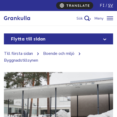
FI
SV
Sök
Meny
Flytta till sidan
Till första sidan
Boende och miljö
Byggnadstillsynen