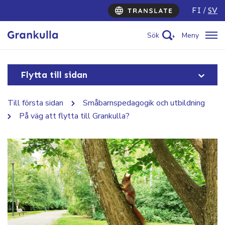
FI
SV
Sök
Meny
Flytta till sidan
Till första sidan
Småbarnspedagogik och utbildning
På väg att flytta till Grankulla?