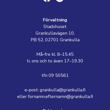
Förvaltning
Stadshuset
Grankullavägen 10,
PB 52, 02701 Grankulla
Må–fre kl. 8–15.45
ti, ons och to även 17–19.30
tfn 09 50561
e-post: grankulla@grankulla.fi
eller fornamn.efternamn@grankulla.fi