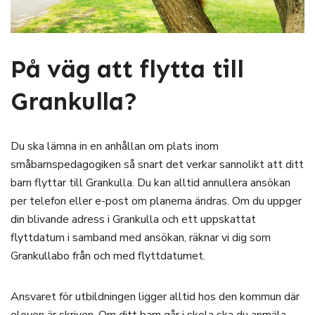
På väg att flytta till
Grankulla?
Du ska lämna in en anhållan om plats inom
småbarnspedagogiken så snart det verkar sannolikt att ditt
barn flyttar till Grankulla. Du kan alltid annullera ansökan
per telefon eller e-post om planerna ändras. Om du uppger
din blivande adress i Grankulla och ett uppskattat
flyttdatum i samband med ansökan, räknar vi dig som
Grankullabo från och med flyttdatumet.
Ansvaret för utbildningen ligger alltid hos den kommun där
eleven är skriven. Om ditt barn går i skola ska du anmäla