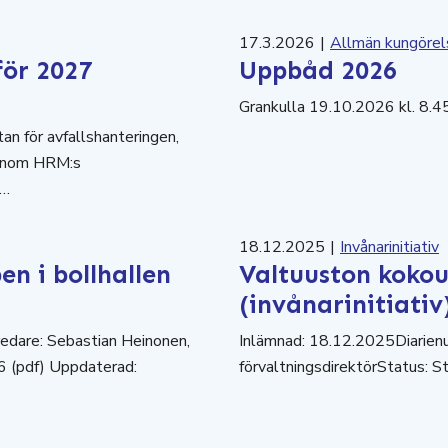
17.3.2026
|
Allmän kungörel
för 2027
Uppbåd 2026
Grankulla 19.10.2026 kl. 8.
an för avfallshanteringen,
s inom HRM:s
e…
18.12.2025
|
Invånarinitiativ
n i bollhallen
Valtuuston koko
(invånarinitiativ
dare: Sebastian Heinonen,
Inlämnad: 18.12.2025Diarie
6 (pdf) Uppdaterad:
förvaltningsdirektörStatus: