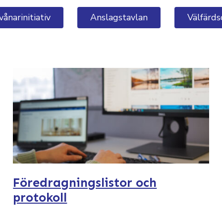
vånarinitiativ
Anslagstavlan
Välfärd
Föredragningslistor och
protokoll