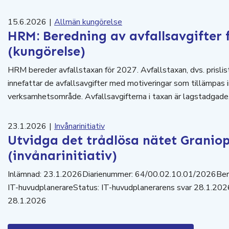
15.6.2026
|
Allmän kungörelse
HRM: Beredning av avfallsavgifter 
(kungörelse)
HRM bereder avfallstaxan för 2027. Avfallstaxan, dvs. prislist
innefattar de avfallsavgifter med motiveringar som tillämpa
verksamhetsområde. Avfallsavgifterna i taxan är lagstadgad
23.1.2026
|
Invånarinitiativ
Utvidga det trådlösa nätet Graniope
(invånarinitiativ)
Inlämnad: 23.1.2026Diarienummer: 64/00.02.10.01/2026Bere
IT-huvudplanerareStatus: IT-huvudplanerarens svar 28.1.202
28.1.2026