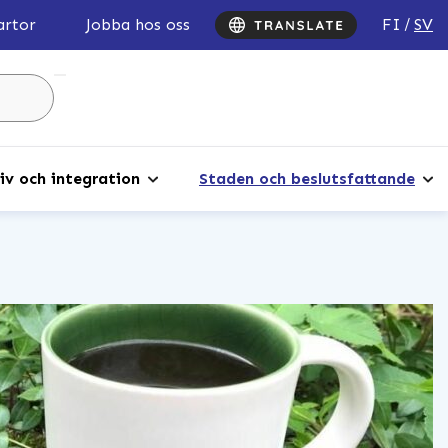
FI
SV
artor
Jobba hos oss
Sök
...
iv och integration
Staden och beslutsfattande