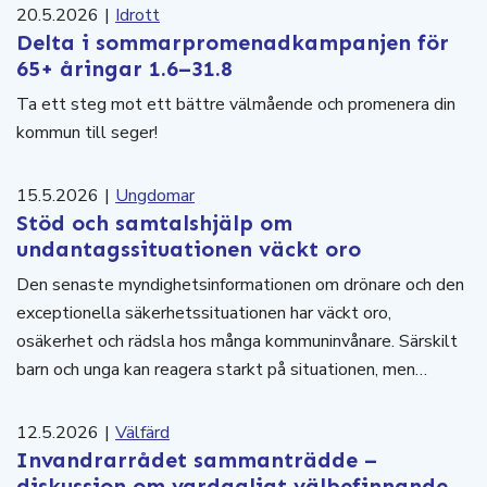
20.5.2026
|
Idrott
Delta i sommarpromenadkampanjen för
65+ åringar 1.6–31.8
Ta ett steg mot ett bättre välmående och promenera din
kommun till seger!
15.5.2026
|
Ungdomar
Stöd och samtalshjälp om
undantagssituationen väckt oro
Den senaste myndighetsinformationen om drönare och den
exceptionella säkerhetssituationen har väckt oro,
osäkerhet och rädsla hos många kommuninvånare. Särskilt
barn och unga kan reagera starkt på situationen, men…
12.5.2026
|
Välfärd
Invandrarrådet sammanträdde –
diskussion om vardagligt välbefinnande