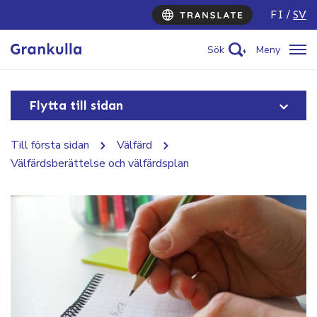
FI
SV
Sök
Meny
Flytta till sidan
Till första sidan
Välfärd
Välfärdsberättelse och välfärdsplan