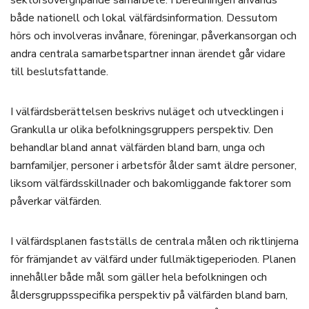
både nationell och lokal välfärdsinformation. Dessutom
hörs och involveras invånare, föreningar, påverkansorgan och
andra centrala samarbetspartner innan ärendet går vidare
till beslutsfattande.
I välfärdsberättelsen beskrivs nuläget och utvecklingen i
Grankulla ur olika befolkningsgruppers perspektiv. Den
behandlar bland annat välfärden bland barn, unga och
barnfamiljer, personer i arbetsför ålder samt äldre personer,
liksom välfärdsskillnader och bakomliggande faktorer som
påverkar välfärden.
I välfärdsplanen fastställs de centrala målen och riktlinjerna
för främjandet av välfärd under fullmäktigeperioden. Planen
innehåller både mål som gäller hela befolkningen och
åldersgruppsspecifika perspektiv på välfärden bland barn,