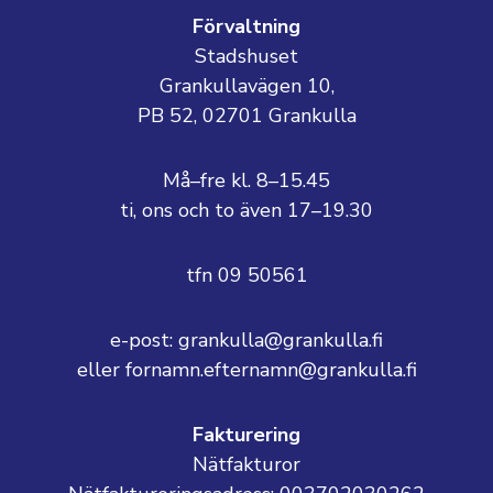
Förvaltning
Stadshuset
Grankullavägen 10,
PB 52, 02701 Grankulla
Må–fre kl. 8–15.45
ti, ons och to även 17–19.30
tfn 09 50561
e-post: grankulla@grankulla.fi
eller fornamn.efternamn@grankulla.fi
Fakturering
Nätfakturor