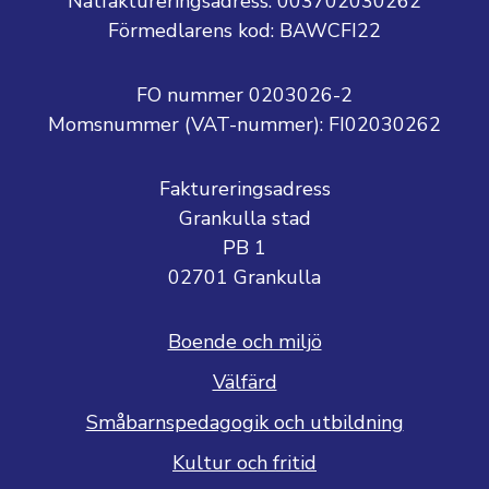
Nätfaktureringsadress: 003702030262
Förmedlarens kod: BAWCFI22
FO nummer 0203026-2
Momsnummer (VAT-nummer):
FI02030262
Faktureringsadress
Grankulla stad
PB 1
02701 Grankulla
Boende och miljö
Välfärd
Småbarnspedagogik och utbildning
Kultur och fritid