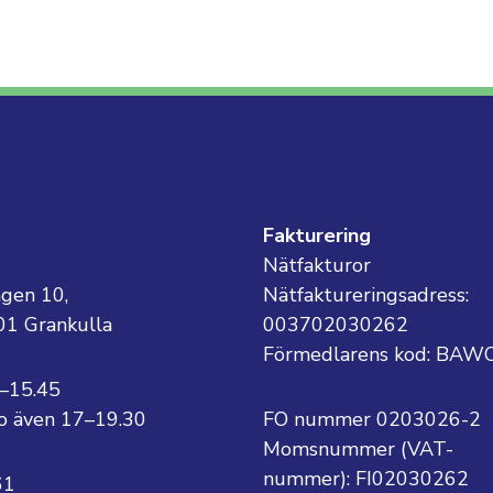
g
Fakturering
Nätfakturor
ägen 10,
Nätfaktureringsadress:
01 Grankulla
003702030262
Förmedlarens kod: BAW
8–15.45
 to även 17–19.30
FO nummer 0203026-2
Momsnummer (VAT-
nummer):
FI02030262
61