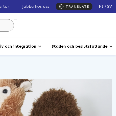
FI
SV
artor
Jobba hos oss
Sök
...
iv och integration
Staden och beslutsfattande