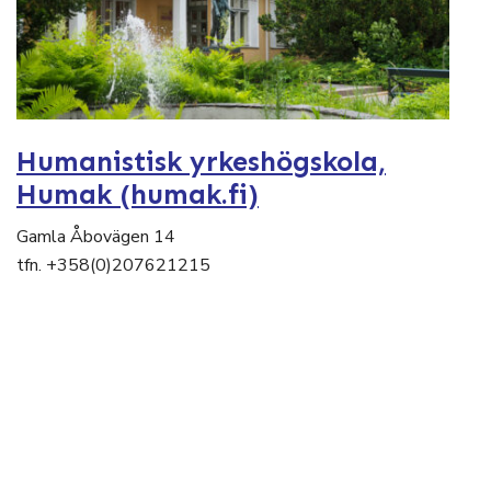
Humanistisk yrkeshögskola,
Humak (humak.fi)
Gamla Åbovägen 14
tfn. +358(0)207621215