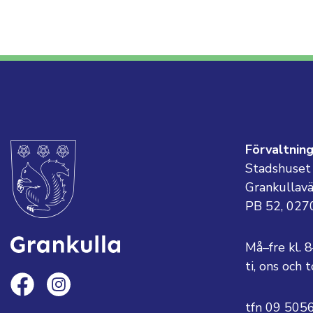
Förvaltnin
Stadshuset
Grankullav
PB 52, 027
Må–fre kl. 
ti, ons och
tfn 09 505