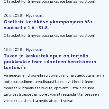
Ota askel kohti hyvää oloa ja kävele kuntasi voittoon!
20.5.2026
|
Hyvinvointi
Osallistu kesäkävelykampanjaan 65+
vuotiaille 1.6.–31.8.
Ota askel kohti hyvää oloa ja kävele kuntasi voittoon!
15.5.2026
|
Hyvinvointi
Tukea ja keskusteluapua on tarjolla
poikkeuksellisen tilanteen herättämiin
tunteisiin
Viimeaikainen drooneihin liittyvä viranomaistiedottaminen ja
poikkeuksellinen turvallisuustilanne ovat herättäneet
monissa kuntalaisissa huolta, epävarmuutta ja pelkoa.
Erityisesti lapset ja nuoret voivat reagoida tilanteeseen
voimakkaasti, mutta myös aikuiset voivat…