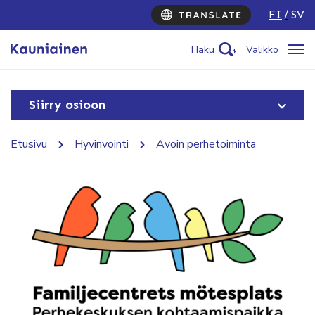
FI
SV
Haku
Valikko
Siirry osioon
Etusivu
Hyvinvointi
Avoin perhetoiminta