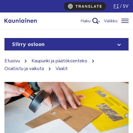
FI
SV
Haku
Valikko
Siirry osioon
Etusivu
Kaupunki ja päätöksenteko
Osallistu ja vaikuta
Vaalit