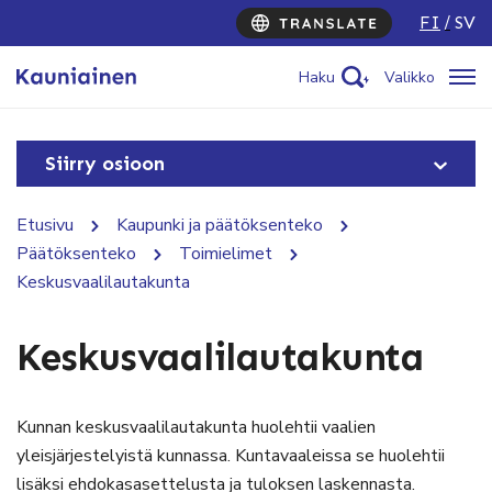
FI
SV
Haku
Valikko
Siirry osioon
Etusivu
Kaupunki ja päätöksenteko
Päätöksenteko
Toimielimet
Keskusvaalilautakunta
Keskusvaalilautakunta
Kunnan keskusvaalilautakunta huolehtii vaalien
yleisjärjestelyistä kunnassa. Kuntavaaleissa se huolehtii
lisäksi ehdokasasettelusta ja tuloksen laskennasta.