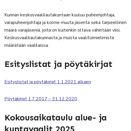
Kunnan keskusvaalilautakuntaan kuuluu puheenjohtaja,
varapuheenjohtaja ja kolme muuta jäsentä sekä tarpeellinen
määrä varajäseniä, joita on kuitenkin oltava vähintään viisi.
Keskusvaalilautakunnasta ja muista vaalitoimielimistä
määrätään vaalilaissa.
Esityslistat ja pöytäkirjat
Esityslistat ja pöytäkirjat 1.1.2021 alkaen
Pöytäkirjat 1.7.2017 – 31.12.2020
Kokousaikataulu alue- ja
kuntavaalit 2025