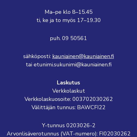
Ma–pe klo 8–15.45
ti, ke ja to myös 17–19.30
puh. 09 50561
sähköposti:
kauniainen@kauniainen.fi
tai etunimi.sukunimi@kauniainen.fi
Laskutus
Verkkolaskut
Verkkolaskuosoite: 003702030262
Välittäjän tunnus: BAWCFI22
Y-tunnus 0203026-2
Arvonlisäverotunnus (VAT-numero): FI02030262