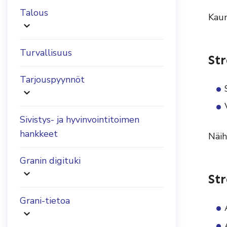
Talous
Kaun
Turvallisuus
St
Tarjouspyynnöt
Sivistys- ja hyvinvointitoimen
hankkeet
Näih
Granin digituki
St
Grani-tietoa