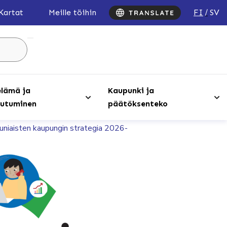
FI
SV
Kartat
Meille töihin
Hae
sivustolta
...
lämä ja
Kaupunki ja
utuminen
päätöksenteko
uniaisten kaupungin strategia 2026-