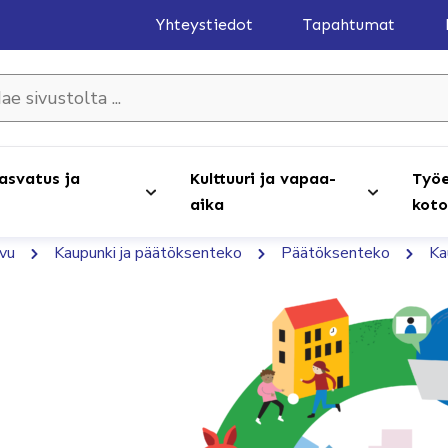
Yhteystiedot
Tapahtumat
olta ...
asvatus ja
Kulttuuri ja vapaa-
Työe
aika
koto
ivu
Kaupunki ja päätöksenteko
Päätöksenteko
Ka