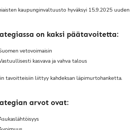
iaisten kaupunginvaltuusto hyväksyi 15.9.2025 uuden
rategiassa on kaksi päätavoitetta:
Suomen vetovoimaisin
Vastuullisesti kasvava ja vahva talous
in tavoitteisiin liittyy kahdeksan läpimurtohanketta.
rategian arvot ovat:
Asukaslähtöisyys
Avoimuus