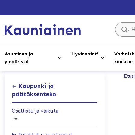
Hae sivust
Asuminen ja
Hyvinvointi
Varhaisk
ympäristö
koulutus
Etus
Kaupunki ja
päätöksenteko
Osallistu ja vaikuta
Esityslistat ja pöytäkirjat