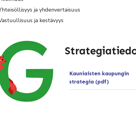
Yhteisöllisyys ja yhdenvertaisuus
Vastuullisuus ja kestävyys
Strategiatied
Kauniaisten kaupungin
strategia (pdf)