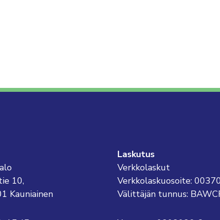
Laskutus
alo
Verkkolaskut
tie 10,
Verkkolaskuosoite: 003
01 Kauniainen
Välittäjän tunnus: BAWC