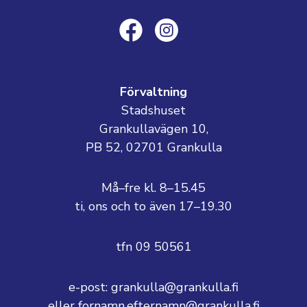
Förvaltning
Stadshuset
Grankullavägen 10,
PB 52, 02701 Grankulla
Må–fre kl. 8–15.45
ti, ons och to även 17–19.30
tfn 09 50561
e-post: grankulla@grankulla.fi
eller fornamn.efternamn@grankulla.fi