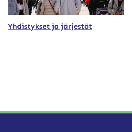
Yhdistykset ja järjestöt