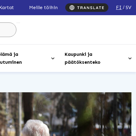
FI
SV
Kartat
Meille töihin
Hae
sivustolta
...
lämä ja
Kaupunki ja
utuminen
päätöksenteko