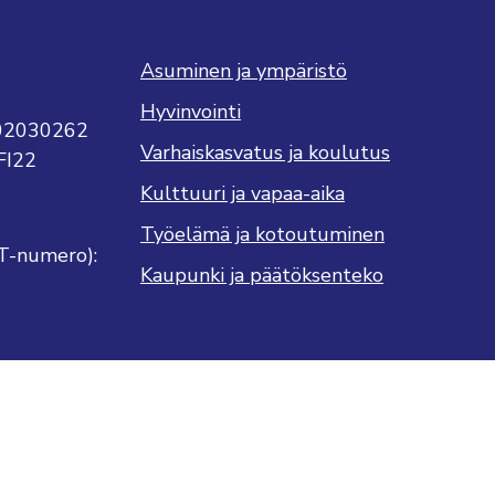
Asuminen ja ympäristö
Hyvinvointi
702030262
Varhaiskasvatus ja koulutus
FI22
Kulttuuri ja vapaa-aika
Työelämä ja kotoutuminen
T-numero):
Kaupunki ja päätöksenteko