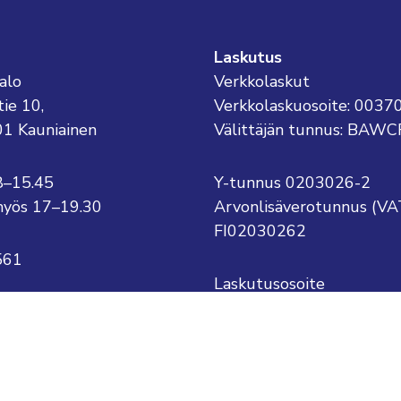
Laskutus
alo
Verkkolaskut
tie 10,
Verkkolaskuosoite: 003
01 Kauniainen
Välittäjän tunnus: BAWC
8–15.45
Y-tunnus 0203026-2
o myös 17–19.30
Arvonlisäverotunnus (VA
FI02030262
561
Laskutusosoite
Kauniaisten kaupunki
kauniainen@kauniainen.fi
PL 1
.sukunimi@kauniainen.fi
02701 Kauniainen