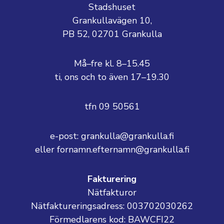
Stadshuset
Grankullavägen 10,
PB 52, 02701 Grankulla
Må–fre kl. 8–15.45
ti, ons och to även 17–19.30
tfn 09 50561
e-post: grankulla@grankulla.fi
eller fornamn.efternamn@grankulla.fi
Fakturering
Nätfakturor
Nätfaktureringsadress: 003702030262
Förmedlarens kod: BAWCFI22