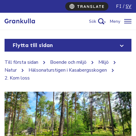
FI
SV
Sök
Meny
Flytta till sidan
Till första sidan
Boende och miljö
Miljö
Natur
Hälsonaturstigen i Kasabergsskogen
2. Kom loss