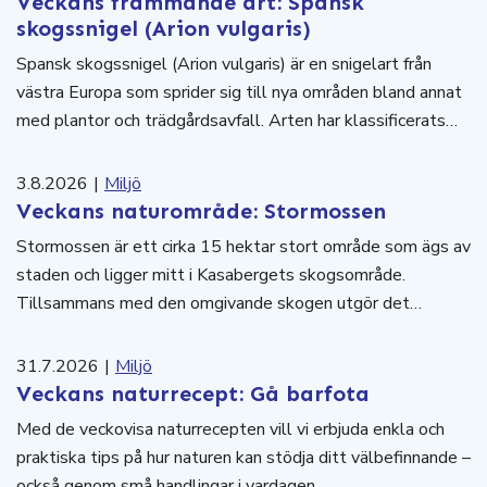
Veckans främmande art: Spansk
skogssnigel (Arion vulgaris)
Spansk skogssnigel (Arion vulgaris) är en snigelart från
västra Europa som sprider sig till nya områden bland annat
med plantor och trädgårdsavfall. Arten har klassificerats…
3.8.2026
|
Miljö
Veckans naturområde: Stormossen
Stormossen är ett cirka 15 hektar stort område som ägs av
staden och ligger mitt i Kasabergets skogsområde.
Tillsammans med den omgivande skogen utgör det…
31.7.2026
|
Miljö
Veckans naturrecept: Gå barfota
Med de veckovisa naturrecepten vill vi erbjuda enkla och
praktiska tips på hur naturen kan stödja ditt välbefinnande –
också genom små handlingar i vardagen.