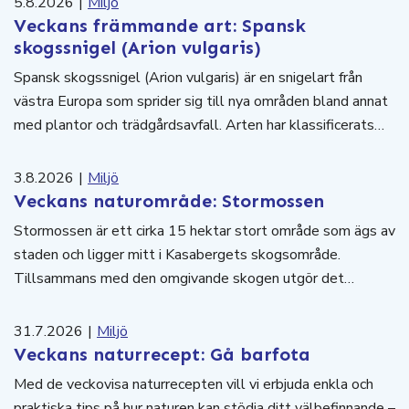
5.8.2026
|
Miljö
Veckans främmande art: Spansk
skogssnigel (Arion vulgaris)
Spansk skogssnigel (Arion vulgaris) är en snigelart från
västra Europa som sprider sig till nya områden bland annat
med plantor och trädgårdsavfall. Arten har klassificerats…
3.8.2026
|
Miljö
Veckans naturområde: Stormossen
Stormossen är ett cirka 15 hektar stort område som ägs av
staden och ligger mitt i Kasabergets skogsområde.
Tillsammans med den omgivande skogen utgör det…
31.7.2026
|
Miljö
Veckans naturrecept: Gå barfota
Med de veckovisa naturrecepten vill vi erbjuda enkla och
praktiska tips på hur naturen kan stödja ditt välbefinnande –