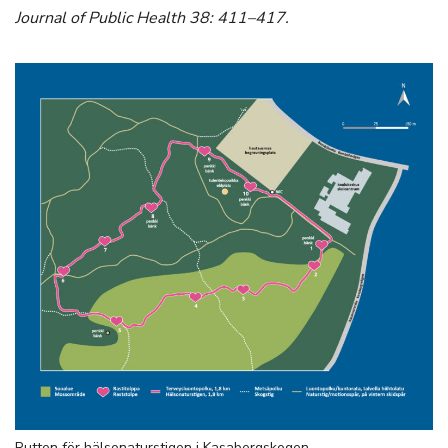
Journal of Public Health 38: 411–417.
Rutten för hälsonaturstigen i Kasabergskogen.