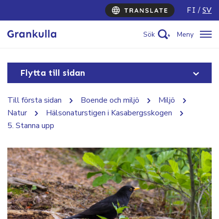
FI
SV
Sök
Meny
Flytta till sidan
Till första sidan
Boende och miljö
Miljö
Natur
Hälsonaturstigen i Kasabergsskogen
5. Stanna upp