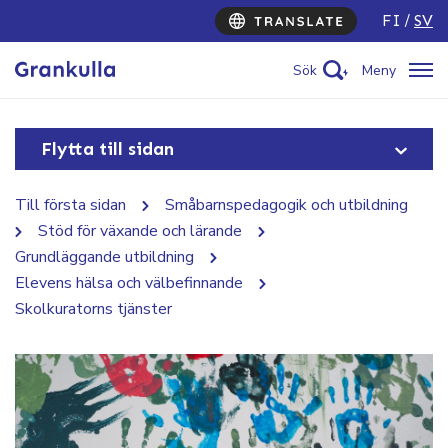
FI
SV
Sök
Meny
Flytta till sidan
Till första sidan
Småbarnspedagogik och utbildning
Stöd för växande och lärande
Grundläggande utbildning
Elevens hälsa och välbefinnande
Skolkuratorns tjänster