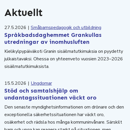
Aktuellt
27.5.2026
|
Småbarnspedagogik och utbildning
Språkbadsdaghemmet Grankullas
utredningar av inomhusluften
Kielikylpypäiväkoti Granin sisäilmatutkimuksia on pyydetty
julkaistavaksi. Ohessa on yhteenveto vuosien 2023–2026
sisäilmatutkimuksista.
15.5.2026
|
Ungdomar
Stöd och samtalshjälp om
undantagssituationen väckt oro
Den senaste myndighetsinformationen om drönare och den
exceptionella säkerhetssituationen har väckt oro,
osäkerhet och rädsla hos många kommuninvånare. Särskilt
barn och unga kan reagera starkt på situationen, men…