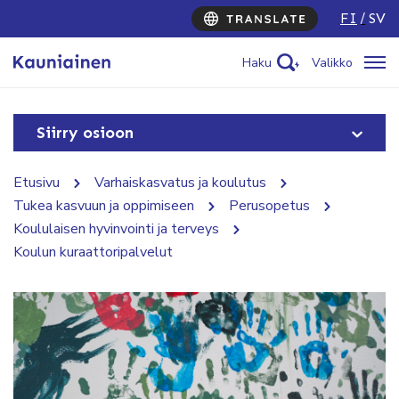
FI
SV
Haku
Valikko
Siirry osioon
Etusivu
Varhaiskasvatus ja koulutus
Tukea kasvuun ja oppimiseen
Perusopetus
Koululaisen hyvinvointi ja terveys
Koulun kuraattoripalvelut