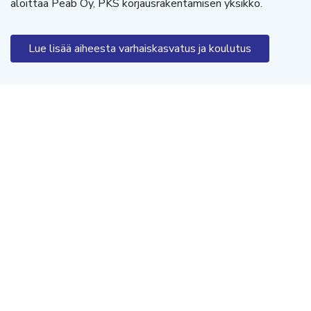
aloittaa Peab Oy, PKS korjausrakentamisen yksikkö.
Lue lisää aiheesta varhaiskasvatus ja koulutus