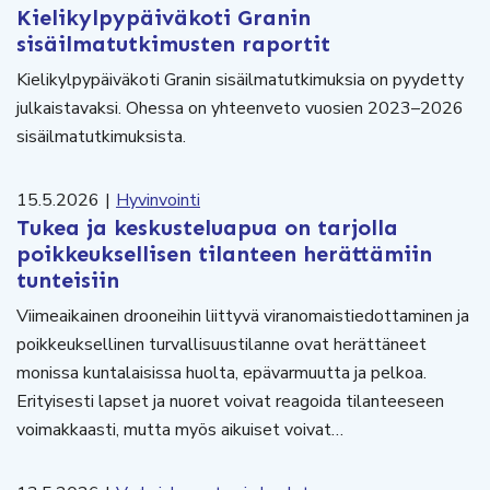
Kielikylpypäiväkoti Granin
sisäilmatutkimusten raportit
Kielikylpypäiväkoti Granin sisäilmatutkimuksia on pyydetty
julkaistavaksi. Ohessa on yhteenveto vuosien 2023–2026
sisäilmatutkimuksista.
15.5.2026
|
Hyvinvointi
Tukea ja keskusteluapua on tarjolla
poikkeuksellisen tilanteen herättämiin
tunteisiin
Viimeaikainen drooneihin liittyvä viranomaistiedottaminen ja
poikkeuksellinen turvallisuustilanne ovat herättäneet
monissa kuntalaisissa huolta, epävarmuutta ja pelkoa.
Erityisesti lapset ja nuoret voivat reagoida tilanteeseen
voimakkaasti, mutta myös aikuiset voivat…