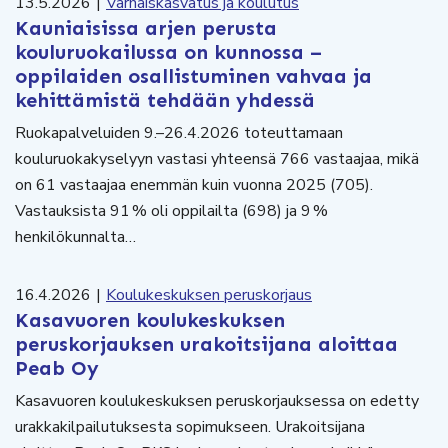
13.5.2026
|
Varhaiskasvatus ja koulutus
Kauniaisissa arjen perusta
kouluruokailussa on kunnossa –
oppilaiden osallistuminen vahvaa ja
kehittämistä tehdään yhdessä
Ruokapalveluiden 9.–26.4.2026 toteuttamaan
kouluruokakyselyyn vastasi yhteensä 766 vastaajaa, mikä
on 61 vastaajaa enemmän kuin vuonna 2025 (705).
Vastauksista 91 % oli oppilailta (698) ja 9 %
henkilökunnalta…
16.4.2026
|
Koulukeskuksen peruskorjaus
Kasavuoren koulukeskuksen
peruskorjauksen urakoitsijana aloittaa
Peab Oy
Kasavuoren koulukeskuksen peruskorjauksessa on edetty
urakkakilpailutuksesta sopimukseen. Urakoitsijana