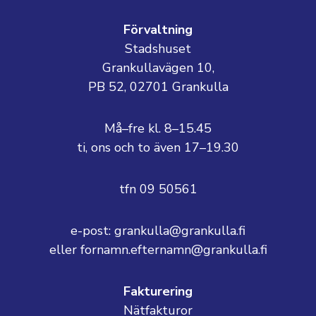
Förvaltning
Stadshuset
Grankullavägen 10,
PB 52, 02701 Grankulla
Må–fre kl. 8–15.45
ti, ons och to även 17–19.30
tfn 09 50561
e-post: grankulla@grankulla.fi
eller fornamn.efternamn@grankulla.fi
Fakturering
Nätfakturor