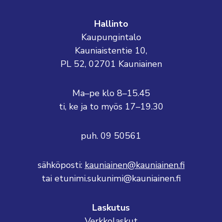
Hallinto
Kaupungintalo
Kauniaistentie 10,
PL 52, 02701 Kauniainen
Ma–pe klo 8–15.45
ti, ke ja to myös 17–19.30
puh. 09 50561
sähköposti:
kauniainen@kauniainen.fi
tai etunimi.sukunimi@kauniainen.fi
Laskutus
Verkkolaskut