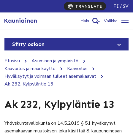
FI
SV
Haku
Valikko
Siirry osioon
Etusivu
Asuminen ja ympäristö
Kaavoitus ja maankäyttö
Kaavoitus
Hyväksytyt ja voimaan tulleet asemakaavat
Ak 232, Kylpyläntie 13
Ak 232, Kylpyläntie 13
Yhdyskuntavaliokunta on 14.5.2019 § 51 hyväksynyt
asemakaavan muutoksen, joka käsittää 8. kaupunginosan