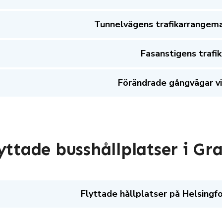
Tunnelvägens trafikarrangem
Fasanstigens traf
Förändrade gångvägar v
yttade busshållplatser i Gr
Flyttade hållplatser på Helsing