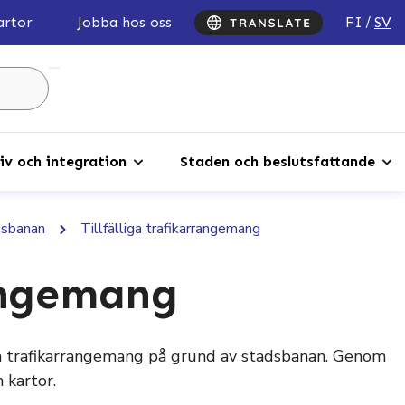
FI
SV
artor
Jobba hos oss
Sök
...
iv och integration
Staden och beslutsfattande
dsbanan
Tillfälliga trafikarrangemang
rangemang
iga trafikarrangemang på grund av stadsbanan. Genom
 kartor.