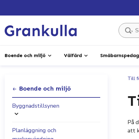
Sök ...
Boende och miljö
Välfärd
Småbarnspedago
Till 
Boende och miljö
T
Byggnadstillsynen
På d
Planläggning och
att 