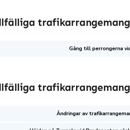
llfälliga trafikarrangemang
Gång till perrongerna vi
llfälliga trafikarrangemang
Ändringar av trafikarrangema