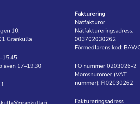
g
Fakturering
Nätfakturor
ägen 10,
Nätfaktureringsadress:
01 Grankulla
003702030262
Förmedlarens kod: BAW
8–15.45
 to även 17–19.30
FO nummer 0203026-2
Momsnummer (VAT-
nummer):
FI02030262
61
Faktureringsadress
nkulla@grankulla.fi
Grankulla stad
PB 1
ternamn@grankulla.fi
02701 Grankulla