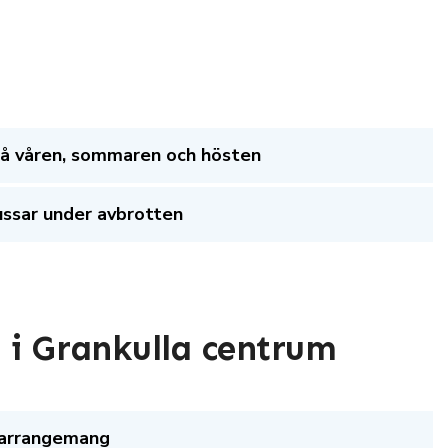
 på våren, sommaren och hösten
ussar under avbrotten
g i Grankulla centrum
karrangemang