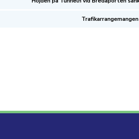
Höjden på Tunneln vid Bredaporten sänks
Trafikarrangemangen