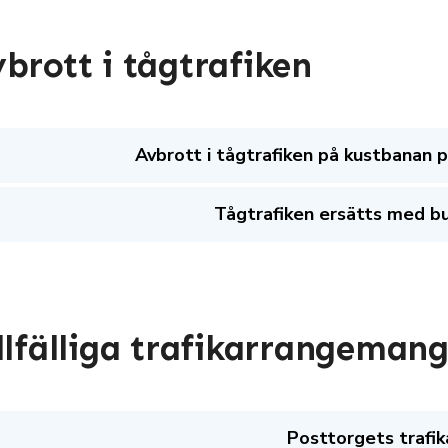
brott i tågtrafiken
Avbrott i tågtrafiken på kustbanan
Tågtrafiken ersätts med b
llfälliga trafikarrangeman
Posttorgets trafi