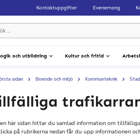
Kontaktuppgifter
Evenemang
K
gik och utbildning
Kultur och fritid
Arbetsl
första sidan
Boende och miljö
Kommunteknik
Sta
illfälliga trafikar
en här sidan hittar du samlad information om tillfäll
klicka på rubrikerna nedan får du upp informationen och