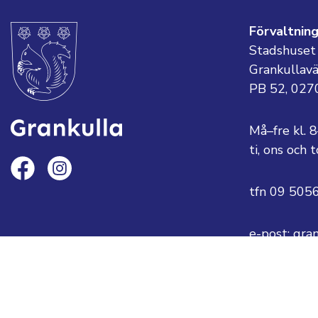
Förvaltnin
Stadshuset
Grankullav
PB 52, 027
Må–fre kl. 
ti, ons och
tfn 09 505
e-post: gra
eller
fornamn.ef