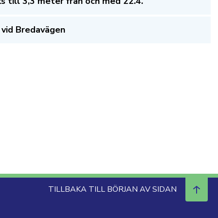
 till 3,3 meter från och med 22.4.
 vid Bredavägen
TILLBAKA TILL BÖRJAN AV SIDAN