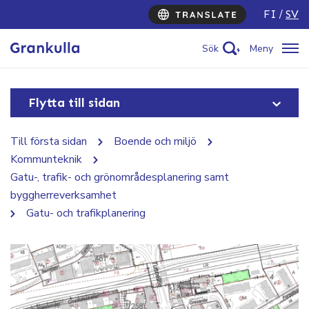
FI
SV
Sök
Meny
Flytta till sidan
Till första sidan
Boende och miljö
Kommunteknik
Gatu-, trafik- och grönområdesplanering samt
byggherreverksamhet
Gatu- och trafikplanering