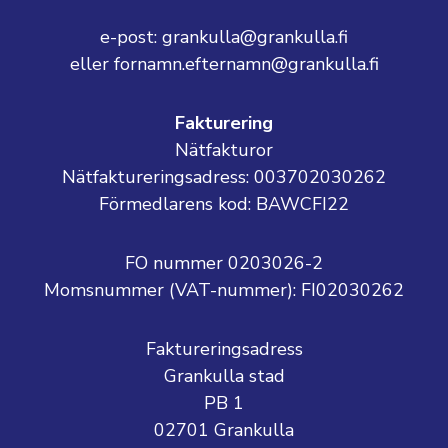
e-post: grankulla@grankulla.fi
eller fornamn.efternamn@grankulla.fi
Fakturering
Nätfakturor
Nätfaktureringsadress: 003702030262
Förmedlarens kod: BAWCFI22
FO nummer 0203026-2
Momsnummer (VAT-nummer):
FI02030262
Faktureringsadress
Grankulla stad
PB 1
02701 Grankulla