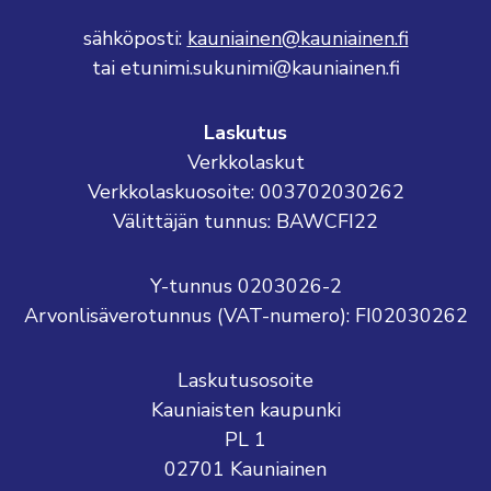
sähköposti:
kauniainen@kauniainen.fi
tai etunimi.sukunimi@kauniainen.fi
Laskutus
Verkkolaskut
Verkkolaskuosoite: 003702030262
Välittäjän tunnus: BAWCFI22
Y-tunnus 0203026-2
Arvonlisäverotunnus (VAT-numero): FI02030262
Laskutusosoite
Kauniaisten kaupunki
PL 1
02701 Kauniainen