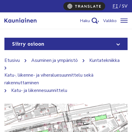
FI
SV
Haku
Valikko
Siirry osioon
Etusivu
Asuminen ja ympäristö
Kuntatekniikka
Katu-, liikenne- ja viheraluesuunnittelu sekä
rakennuttaminen
Katu- ja liikennesuunnittelu