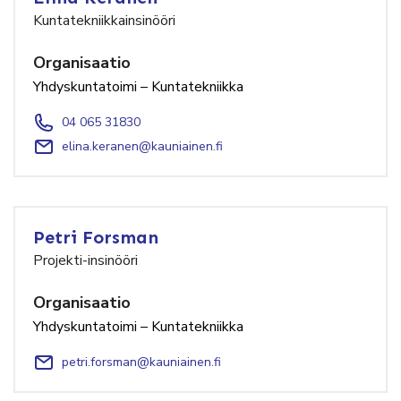
Kuntatekniikkainsinööri
Organisaatio
Yhdyskuntatoimi – Kuntatekniikka
04 065 31830
elina.keranen@kauniainen.fi
Petri Forsman
Projekti-insinööri
Organisaatio
Yhdyskuntatoimi – Kuntatekniikka
petri.forsman@kauniainen.fi