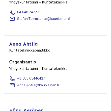
Yhdyskuntatoimi – Kuntatekniikka
04 048 24727
Stefan.Tammilehto@kauniainen.fi
Anna Ahtila
Kuntatekniikkapäällikkö
Organisaatio
Yhdyskuntatoimi – Kuntatekniikka
+3 585 05446427
Anna.Ahtila@kauniainen.fi
Elina Keränen