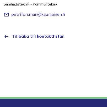
Samhällsteknik - Kommunteknik
petri.forsman@kauniainen.fi
Tillbaka till kontaktlistan