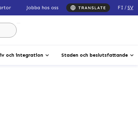
FI
SV
artor
Jobba hos oss
Sök
...
iv och integration
Staden och beslutsfattande