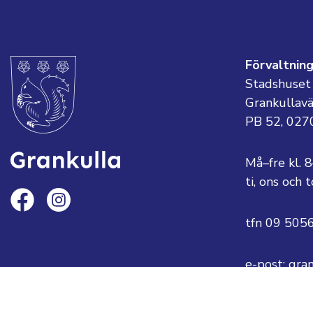
Förvaltnin
Stadshuset
Grankullav
PB 52, 027
Må–fre kl. 
ti, ons och
tfn 09 505
e-post: gra
eller
fornamn.ef