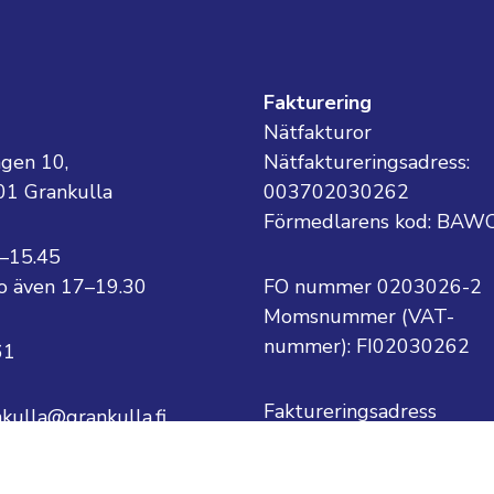
g
Fakturering
Nätfakturor
ägen 10,
Nätfaktureringsadress:
01 Grankulla
003702030262
Förmedlarens kod: BAW
8–15.45
 to även 17–19.30
FO nummer 0203026-2
Momsnummer (VAT-
nummer):
FI02030262
61
Faktureringsadress
nkulla@grankulla.fi
Grankulla stad
PB 1
ternamn@grankulla.fi