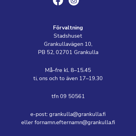
Förvaltning
Stadshuset
Grankullavägen 10,
PB 52, 02701 Grankulla
Må–fre kl. 8–15.45
ti, ons och to även 17–19.30
tfn 09 50561
e-post: grankulla@grankulla.fi
eller fornamn.efternamn@grankulla.fi