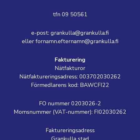
tfn 09 50561
e-post: grankulla@grankulla.fi
eller fornamn.efternamn@grankulla.fi
Fakturering
Nätfakturor
Nätfaktureringsadress: 003702030262
Förmedlarens kod: BAWCFI22
FO nummer 0203026-2
Momsnummer (VAT-nummer):
FI02030262
Faktureringsadress
Grankulla stad