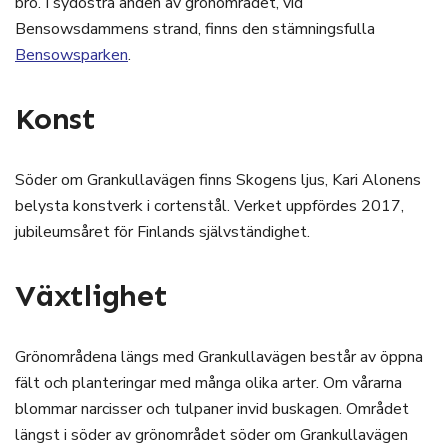
bro. I sydöstra änden av grönområdet, vid
Bensowsdammens strand, finns den stämningsfulla
Bensowsparken
.
Konst
Söder om Grankullavägen finns Skogens ljus, Kari Alonens
belysta konstverk i cortenstål. Verket uppfördes 2017,
jubileumsåret för Finlands självständighet.
Växtlighet
Grönområdena längs med Grankullavägen består av öppna
fält och planteringar med många olika arter. Om vårarna
blommar narcisser och tulpaner invid buskagen. Området
längst i söder av grönområdet söder om Grankullavägen