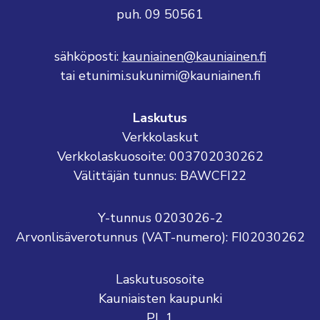
puh. 09 50561
sähköposti:
kauniainen@kauniainen.fi
tai etunimi.sukunimi@kauniainen.fi
Laskutus
Verkkolaskut
Verkkolaskuosoite: 003702030262
Välittäjän tunnus: BAWCFI22
Y-tunnus 0203026-2
Arvonlisäverotunnus (VAT-numero): FI02030262
Laskutusosoite
Kauniaisten kaupunki
PL 1