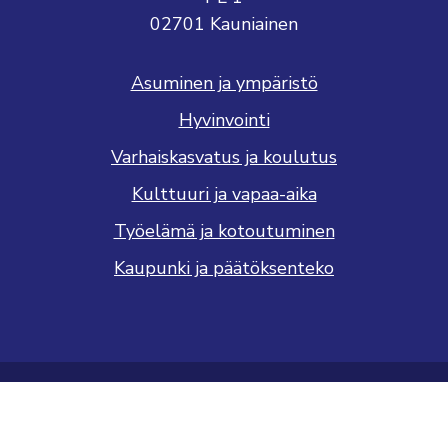
02701 Kauniainen
Asuminen ja ympäristö
Hyvinvointi
Varhaiskasvatus ja koulutus
Kulttuuri ja vapaa-aika
Työelämä ja kotoutuminen
Kaupunki ja päätöksenteko
Saavutettavuusseloste
Tietosuojaseloste