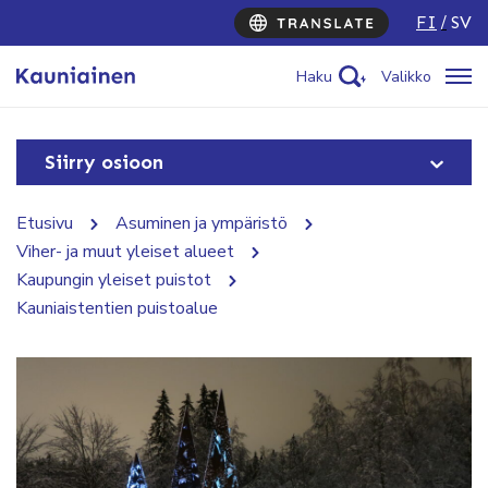
FI
SV
Haku
Valikko
Siirry osioon
Etusivu
Asuminen ja ympäristö
Viher- ja muut yleiset alueet
Kaupungin yleiset puistot
Kauniaistentien puistoalue