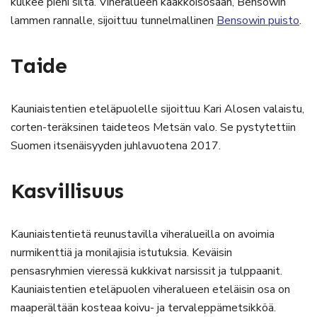
kulkee pieni silta. Viheralueen kaakkoisosaan, Bensowin
lammen rannalle, sijoittuu tunnelmallinen
Bensowin puisto
.
Taide
Kauniaistentien eteläpuolelle sijoittuu Kari Alosen valaistu,
corten-teräksinen taideteos Metsän valo. Se pystytettiin
Suomen itsenäisyyden juhlavuotena 2017.
Kasvillisuus
Kauniaistentietä reunustavilla viheralueilla on avoimia
nurmikenttiä ja monilajisia istutuksia. Keväisin
pensasryhmien vieressä kukkivat narsissit ja tulppaanit.
Kauniaistentien eteläpuolen viheralueen eteläisin osa on
maaperältään kosteaa koivu- ja tervaleppämetsikköä.