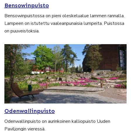
Bensowinpuisto
Bensowinpuistossa on pieni oleskelualue lammen rannalla.
Lampeen on istutettu vaaleanpunaisia lumpeita. Puistossa
on puuveistoksia.
Odenwallinpuisto
Odenwallinpuisto on aurinkoinen kalliopuisto Uuden
Paviljongin vieressä.