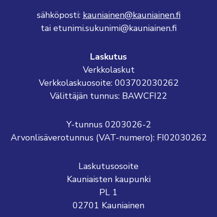
sähköposti:
kauniainen@kauniainen.fi
tai etunimi.sukunimi@kauniainen.fi
Laskutus
Verkkolaskut
Verkkolaskuosoite: 003702030262
Välittäjän tunnus: BAWCFI22
Y-tunnus 0203026-2
Arvonlisäverotunnus (VAT-numero): FI02030262
Laskutusosoite
Kauniaisten kaupunki
PL 1
02701 Kauniainen