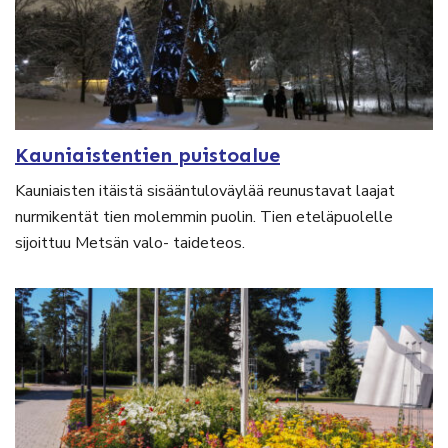
Kauniaistentien puistoalue
Kauniaisten itäistä sisääntuloväylää reunustavat laajat
nurmikentät tien molemmin puolin. Tien eteläpuolelle
sijoittuu Metsän valo- taideteos.