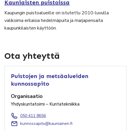
Kauniaisten puistoissa
Kaupungin puistoalueille on istutettu 2010-luvulla
valikoima erilaisia hedelmäpuita ja marjapensaita
kaupunkilaisten käyttöön.
Ota yhteyttä
Puistojen ja metsäalueiden
kunnossapito
Organisaatio
Yhdyskuntatoimi – Kuntatekniikka
050 411 8656
kunnossapito@kauniainen.fi