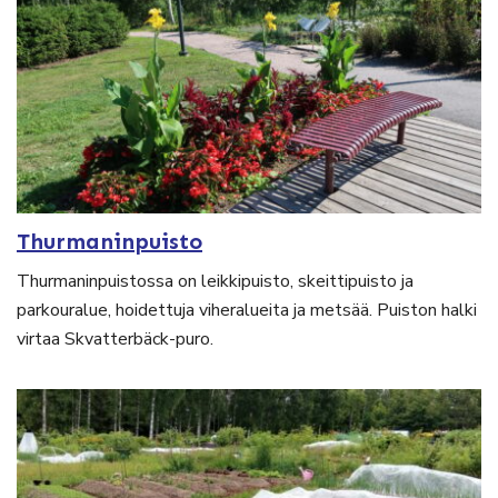
Thurmaninpuisto
Thurmaninpuistossa on leikkipuisto, skeittipuisto ja
parkouralue, hoidettuja viheralueita ja metsää. Puiston halki
virtaa Skvatterbäck-puro.