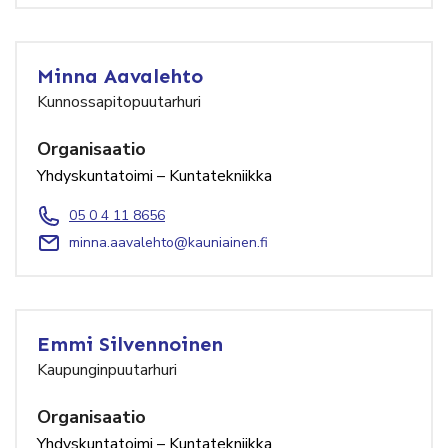
Minna Aavalehto
Kunnossapitopuutarhuri
Organisaatio
Yhdyskuntatoimi – Kuntatekniikka
05 0 4 11 8656
minna.aavalehto@kauniainen.fi
Emmi Silvennoinen
Kaupunginpuutarhuri
Organisaatio
Yhdyskuntatoimi – Kuntatekniikka