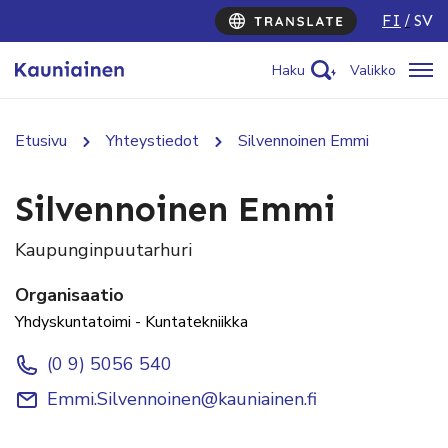
FI
SV
Haku
Valikko
Etusivu
Yhteystiedot
Silvennoinen Emmi
Silvennoinen Emmi
Kaupunginpuutarhuri
Organisaatio
Yhdyskuntatoimi - Kuntatekniikka
(0 9) 5056 540
Emmi.Silvennoinen@kauniainen.fi