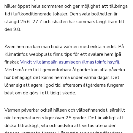
håller öppet hela sommaren och ger möjlighet att tillbringa
tid i luftkonditionerade lokaler. Den svala bollhallen är
stängd 25.6–27.7 och ishallen har sommarstängt fram till
den 9.8.
Även hemma kan man lindra värmen med enkla medel. På
Klimatinfos webbplats finns tips för ett svalare hem (på
finska):
Vinkit viileämpään asumiseen (ilmastoinfo.hsy.fi)
.
Med små och lätt genomförbara åtgärder kan alla påverka
hur behagligt det känns hemma under varma dagar. Det
lönar sig att agera i god tid, eftersom åtgärderna fungerar
bäst om de görs i ett tidigt skede.
Värmen påverkar också hälsan och välbefinnandet, särskilt
när temperaturen stiger över 25 grader. Det är viktigt att
dricka tillräckligt, vila och undvika att vistas ute under