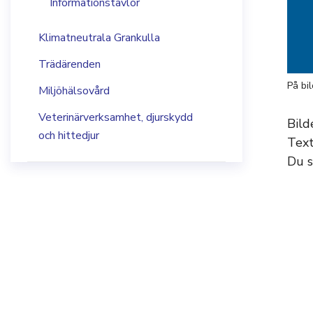
Informationstavlor
Klimatneutrala Grankulla
Trädärenden
På bi
Miljöhälsovård
Veterinärverksamhet, djurskydd
Bild
och hittedjur
Text
Du s