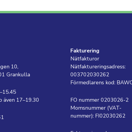
g
Fakturering
Nätfakturor
ägen 10,
Nätfaktureringsadress:
01 Grankulla
003702030262
Förmedlarens kod: BAW
8–15.45
 to även 17–19.30
FO nummer 0203026-2
Momsnummer (VAT-
nummer):
FI02030262
61