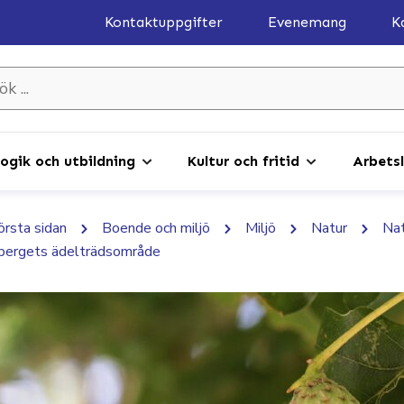
Kontaktuppgifter
Evenemang
K
gik och utbildning
Kultur och fritid
Arbetsl
första sidan
Boende och miljö
Miljö
Natur
Nat
rbergets ädelträdsområde