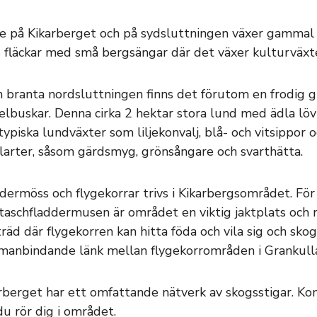
 på Kikarberget och på sydsluttningen växer gammal s
s fläckar med små bergsängar där det växer kulturväxt
n branta nordsluttningen finns det förutom en frodig 
elbuskar. Denna cirka 2 hektar stora lund med ädla lö
typiska lundväxter som liljekonvalj, blå- och vitsippor o
larter, såsom gärdsmyg, grönsångare och svarthätta.
dermöss och flygekorrar trivs i Kikarbergsområdet. Fö
aschfladdermusen är området en viktig jaktplats och r
räd där flygekorren kan hitta föda och vila sig och sk
anbindande länk mellan flygekorrområden i Grankulla
rberget har ett omfattande nätverk av skogsstigar. Kom
du rör dig i området.