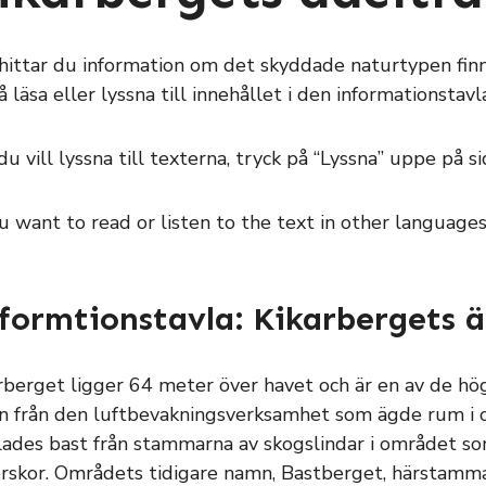
hittar du information om det skyddade naturtypen fin
å läsa eller lyssna till innehållet i den informationsta
u vill lyssna till texterna, tryck på “Lyssna” uppe på si
ou want to read or listen to the text in other languages,
formtionstavla: Kikarbergets 
rberget ligger 64 meter över havet och är en av de hög
 från den luftbevakningsverksamhet som ägde rum i om
ades bast från stammarna av skogslindar i området som
rskor. Områdets tidigare namn, Bastberget, härstamma