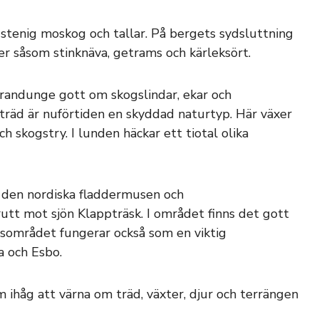
tenig moskog och tallar. På bergets sydsluttning
er såsom stinknäva, getrams och kärleksört.
grandunge gott om skogslindar, ekar och
vträd är nuförtiden en skyddad naturtyp. Här växer
ch skogstry. I lunden häckar ett tiotal olika
r den nordiska fladdermusen och
utt mot sjön Klappträsk. I området finns det gott
ogsområdet fungerar också som en viktig
 och Esbo.
 ihåg att värna om träd, växter, djur och terrängen