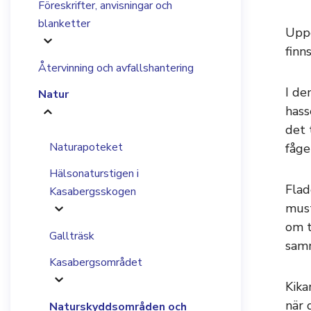
Föreskrifter, anvisningar och
blanketter
Uppe
finn
Återvinning och avfallshantering
I de
Natur
hass
det 
Naturapoteket
fåge
Hälsonaturstigen i
Flad
Kasabergsskogen
must
om t
Gallträsk
samm
Kasabergsområdet
Kika
när 
Naturskyddsområden och