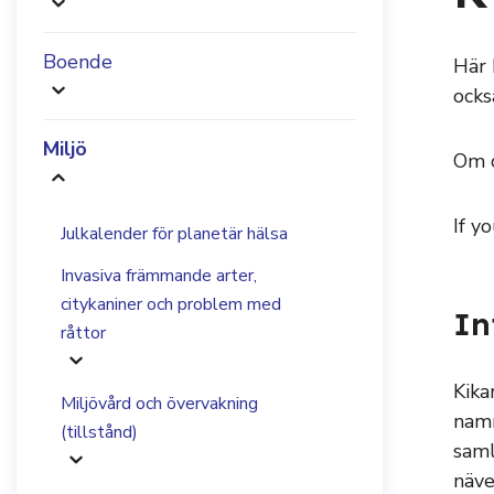
Boende
Här 
ocks
Miljö
Om d
If y
Julkalender för planetär hälsa
Invasiva främmande arter,
citykaniner och problem med
In
råttor
Kika
Miljövård och övervakning
namn
(tillstånd)
saml
näve