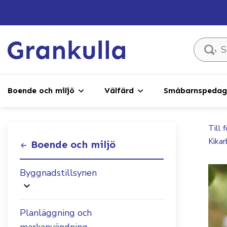
Sök ...
Boende och miljö
Välfärd
Småbarnspedago
Till 
Kika
Boende och miljö
Byggnadstillsynen
Planläggning och