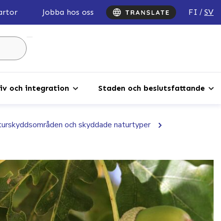
FI
SV
artor
Jobba hos oss
Sök
...
iv och integration
Staden och beslutsfattande
urskyddsområden och skyddade naturtyper