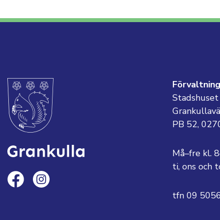
Förvaltnin
Stadshuset
Grankullav
PB 52, 027
Må–fre kl. 
ti, ons och
tfn 09 505