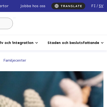
FI
SV
artor
Jobba hos oss
Sök
...
iv och integration
Staden och beslutsfattande
Familjecenter