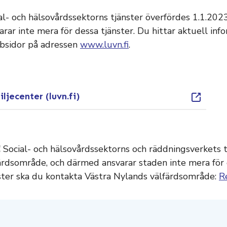
al- och hälsovårdssektorns tjänster överfördes 1.1.202
arar inte mera för dessa tjänster. Du hittar aktuell i
bsidor på adressen
www.luvn.fi
.
ljecenter (luvn.fi)
!
Social- och hälsovårdssektorns och räddningsverkets t
ärdsområde, och därmed ansvarar staden inte mera för 
ster ska du kontakta Västra Nylands välfärdsområde:
R