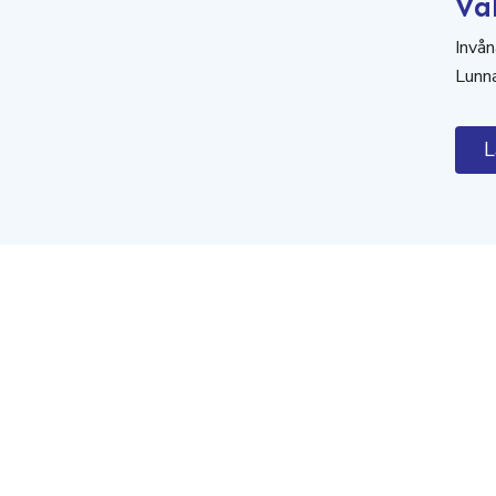
Vä
Invån
Lunna
L