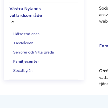
Soci
Västra Nylands
ansv
välfärdsområde
web
Hälsostationen
Tandvården
Fami
Seniorer och Villa Breda
Familjecenter
Socialbyrån
Obs
välf
tjän