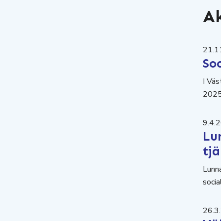
Ak
21.1
Soc
I Väs
2025.
9.4.
Lu
tj
Lunna
socia
26.3