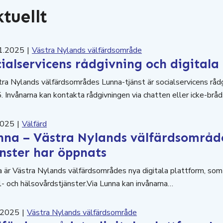
tuellt
1.2025
|
Västra Nylands välfärdsområde
ialservicens rådgivning och digitala
tra Nylands välfärdsområdes Lunna-tjänst är socialservicens råd
 Invånarna kan kontakta rådgivningen via chatten eller icke-br
2025
|
Välfärd
nna – Västra Nylands välfärdsområde
änster har öppnats
 är Västra Nylands välfärdsområdes nya digitala plattform, som 
l- och hälsovårdstjänster.Via Lunna kan invånarna…
.2025
|
Västra Nylands välfärdsområde